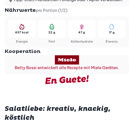
Nährwerte
pro Portion (1/2)
457 kcal
22 g
47 g
17 g
Energie
Fett
Kohlenhydrate
Eiweiss
Kooperation
Betty Bossi entwickelt alle Rezepte mit Miele Geräten.
En Guete!
Salatliebe: kreativ, knackig,
köstlich