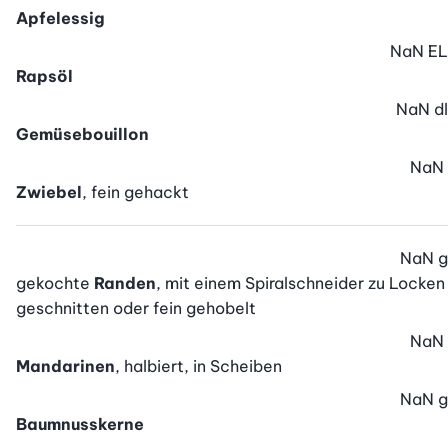
Apfelessig
NaN
EL
Rapsöl
NaN
dl
Gemüsebouillon
NaN
Zwiebel
, fein gehackt
NaN
g
gekochte
Randen
, mit einem Spiralschneider zu Locken
geschnitten oder fein gehobelt
NaN
Mandarinen
, halbiert, in Scheiben
NaN
g
Baumnusskerne