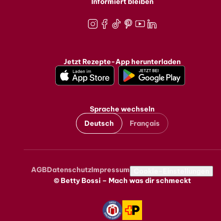
Informiert bleiben
Instagram
Facebook
TikTok
Pinterest
Youtube
LinkedIn
Jetzt Rezepte-App herunterladen
Sprache wechseln
Deutsch
Français
AGB
Datenschutz
Impressum
Metanavigation
Cookie-Einstellungen
© Betty Bossi – Mach was dir schmeckt