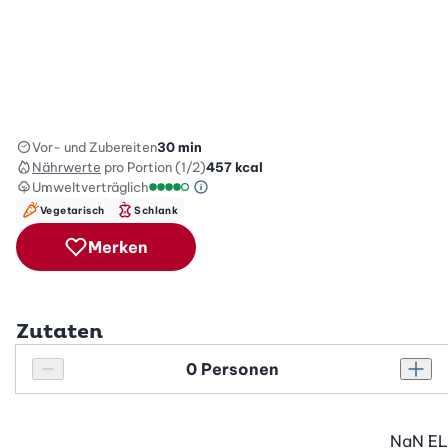
Vor- und Zubereiten
30 min
Nährwerte
pro Portion (1/2)
457
kcal
Umweltverträglich
Green Betty Skala Info
Umweltverträglichkeitsskala: 4 von 5
Vegetarisch
Schlank
Merken
Zutaten
Personenanzahl
Personenanzahl verringern
Pers
NaN
EL