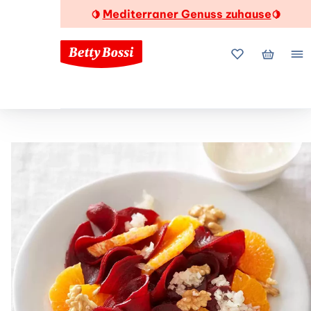
Mediterraner Genuss zuhause
🍋
🍋
Meine Favorite
Mein Wa
Me