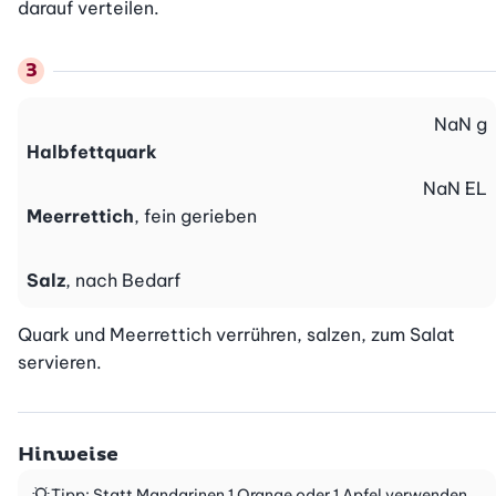
darauf verteilen.
NaN
g
Halbfettquark
NaN
EL
Meerrettich
, fein gerieben
Salz
, nach Bedarf
Quark und Meerrettich verrühren, salzen, zum Salat 
servieren.
Hinweise
Tipp: Statt Mandarinen 1 Orange oder 1 Apfel verwenden.