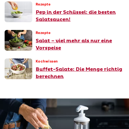
Rezepte
Pep in der Schüssel: die besten
Salatsaucen!
Rezepte
Salat – viel mehr als nur eine
Vorspeise
Kochwissen
Buffet-Salate: Die Menge richtig
berechnen