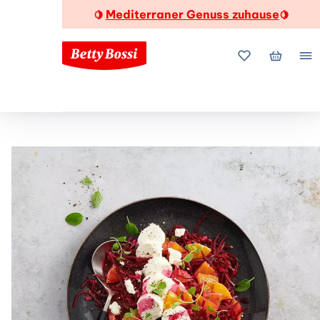
Mediterraner Genuss zuhause
🍋
🍋
Meine Favorite
Mein Wa
Me