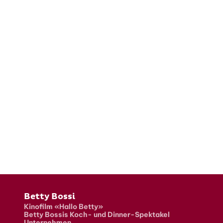
Fusszeile
Betty Bossi
Kinofilm «Hallo Betty»
Betty Bossis Koch- und Dinner-Spektakel
Unternehmen