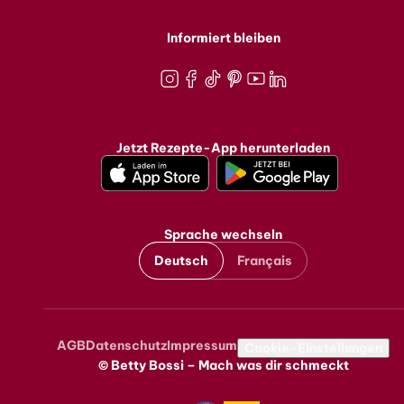
Informiert bleiben
Instagram
Facebook
TikTok
Pinterest
Youtube
LinkedIn
Jetzt Rezepte-App herunterladen
Sprache wechseln
Deutsch
Français
AGB
Datenschutz
Impressum
Metanavigation
Cookie-Einstellungen
© Betty Bossi – Mach was dir schmeckt