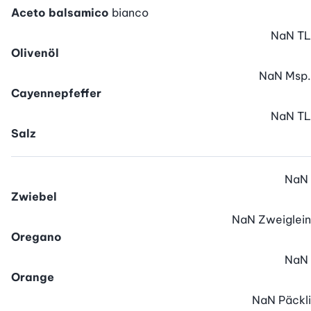
Aceto balsamico
bianco
NaN
TL
Olivenöl
NaN
Msp.
Cayennepfeffer
NaN
TL
Salz
NaN
Zwiebel
NaN
Zweiglein
Oregano
NaN
Orange
NaN
Päckli