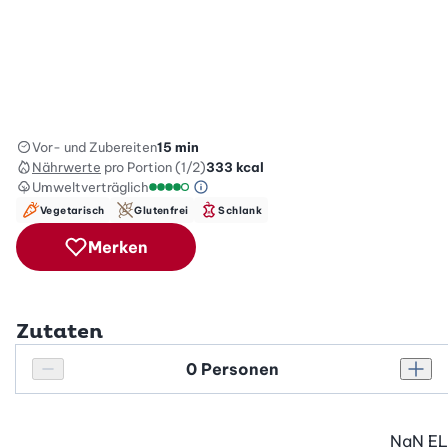
Vor- und Zubereiten
15 min
Nährwerte
pro Portion (1/2)
333
kcal
Umweltverträglich
Green Betty Skala Info
Umweltverträglichkeitsskala: 4 von 5
Vegetarisch
Glutenfrei
Schlank
Merken
Zutaten
Personenanzahl
Personenanzahl verringern
Pers
NaN
EL