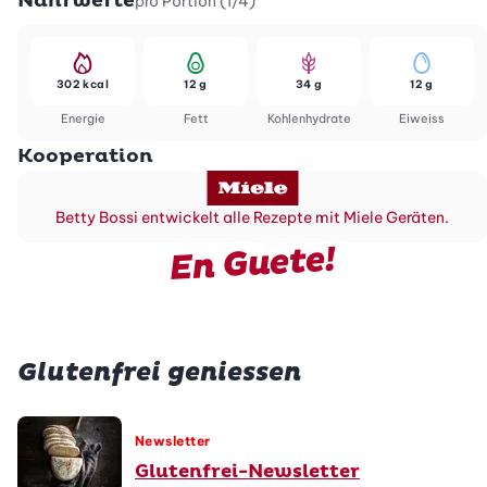
Nährwerte
pro Portion (1/4)
302 kcal
12 g
34 g
12 g
Energie
Fett
Kohlenhydrate
Eiweiss
Kooperation
Betty Bossi entwickelt alle Rezepte mit Miele Geräten.
En Guete!
Glutenfrei geniessen
Newsletter
Glutenfrei-Newsletter