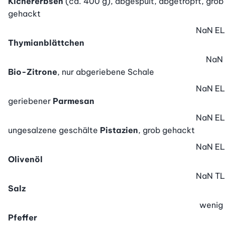
Kichererbsen
(ca. 400 g), abgespült, abgetropft, grob
gehackt
NaN
EL
Thymianblättchen
NaN
Bio-Zitrone
, nur abgeriebene Schale
NaN
EL
geriebener
Parmesan
NaN
EL
ungesalzene geschälte
Pistazien
, grob gehackt
NaN
EL
Olivenöl
NaN
TL
Salz
wenig
Pfeffer