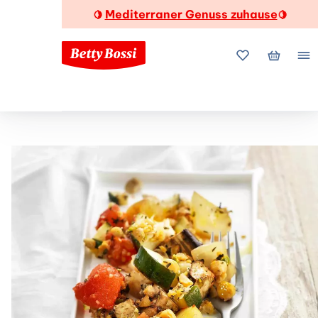
Mediterraner Genuss zuhause
🍋
🍋
Meine Favorite
Mein Wa
Me