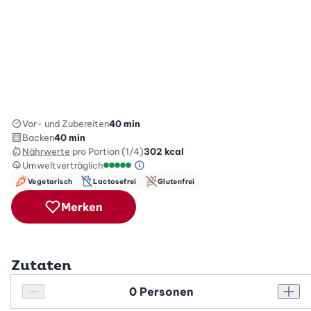
Vor- und Zubereiten
40 min
Backen
40 min
Nährwerte
pro Portion (1/4)
302
kcal
Umweltverträglich
Green Betty Skala Info
Umweltverträglichkeitsskala: 5 von 5
Vegetarisch
Lactosefrei
Glutenfrei
Merken
Zutaten
Personenanzahl
Personenanzahl verringern
Pers