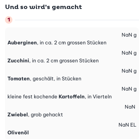
Und so wird’s gemacht
NaN
g
Auberginen
, in ca. 2 cm grossen Stücken
NaN
g
Zucchini
, in ca. 2 cm grossen Stücken
NaN
g
Tomaten
, geschält, in Stücken
NaN
g
kleine fest kochende
Kartoffeln
, in Vierteln
NaN
Zwiebel
, grob gehackt
NaN
EL
Olivenöl