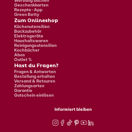
Werbung buchen
Geschenkkarten
Rezepte-App
Green Betty
Zum Onlineshop
Küchenutensilien
Backzubehör
Elektrogeräte
Haushaltswaren
Reinigungsutensilien
Kochbücher
Abos
Outlet %
Hast du Fragen?
Fragen & Antworten
Bestellung erhalten
Versand & Retouren
Zahlungsarten
Garantie
Gutschein einlösen
Informiert bleiben
Instagram
Facebook
TikTok
Pinterest
Youtube
LinkedIn