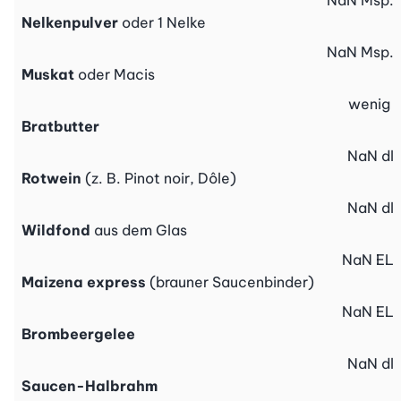
NaN
Msp.
Nelkenpulver
oder 1 Nelke
NaN
Msp.
Muskat
oder Macis
wenig
Bratbutter
NaN
dl
Rotwein
(z. B. Pinot noir, Dôle)
NaN
dl
Wildfond
aus dem Glas
NaN
EL
Maizena express
(brauner Saucenbinder)
NaN
EL
Brombeergelee
NaN
dl
Saucen-Halbrahm