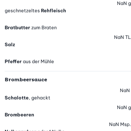
NaN
g
geschnetzeltes
Rehfleisch
Bratbutter
zum Braten
NaN
TL
Salz
Pfeffer
aus der Mühle
Brombeersauce
NaN
Schalotte
, gehackt
NaN
g
Brombeeren
NaN
Msp.