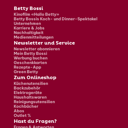
Fusszeile
Betty Bossi
Kinofilm «Hallo Betty»
Betty Bossis Koch- und Dinner-Spektakel
Unternehmen
Karriere & Jobs
Nachhaltigkeit
Medienmitteilungen
Newsletter und Service
Newsletter abonnieren
Mein Betty Bossi
Werbung buchen
Geschenkkarten
Rezepte-App
Green Betty
Zum Onlineshop
Küchenutensilien
Backzubehör
Elektrogeräte
Haushaltswaren
Reinigungsutensilien
Kochbücher
Abos
Outlet %
Hast du Fragen?
Fragen & Antworten