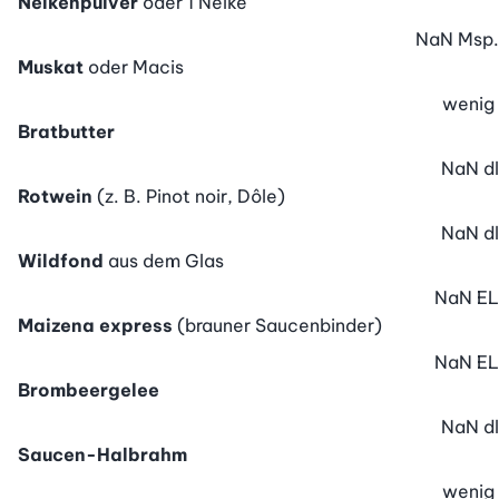
Nelkenpulver
oder 1 Nelke
NaN
Msp.
Muskat
oder Macis
wenig
Bratbutter
NaN
dl
Rotwein
(z. B. Pinot noir, Dôle)
NaN
dl
Wildfond
aus dem Glas
NaN
EL
Maizena express
(brauner Saucenbinder)
NaN
EL
Brombeergelee
NaN
dl
Saucen-Halbrahm
wenig