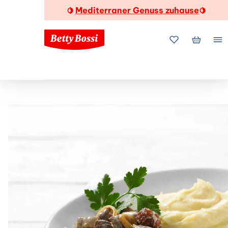
Mediterraner Genuss zuhause
🍋
🍋
Meine Favorite
Mein Wa
Me