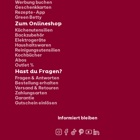
Werbung buchen
Geschenkkarten
Rezepte-App
Green Betty
Zum Onlineshop
Küchenutensilien
Backzubehör
Elektrogeräte
Haushaltswaren
Reinigungsutensilien
Kochbücher
Abos
Outlet %
Hast du Fragen?
Fragen & Antworten
Bestellung erhalten
Versand & Retouren
Zahlungsarten
Garantie
Gutschein einlösen
Informiert bleiben
Instagram
Facebook
TikTok
Pinterest
Youtube
LinkedIn