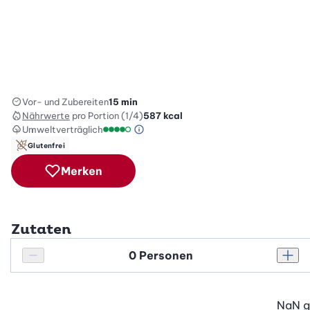
Vor- und Zubereiten
15 min
Nährwerte
pro Portion (1/4)
587
kcal
Umweltverträglich
Green Betty Skala Info
Umweltverträglichkeitsskala: 4 von 5
Glutenfrei
Merken
Zutaten
Personenanzahl
Personenanzahl verringern
Pers
NaN
g