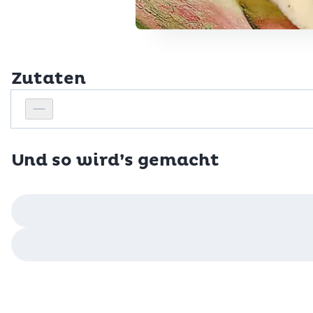
Zutaten
Personenanzahl
Personenanzahl verringern
Und so wird’s gemacht