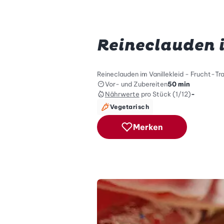
Reineclauden i
Reineclauden im Vanillekleid - Frucht-T
Vor- und Zubereiten
50 min
Nährwerte
pro Stück (1/12)
-
Vegetarisch
Merken