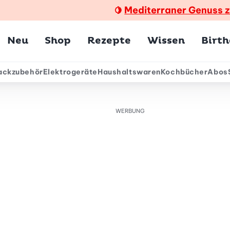
Mediterraner Genuss 
🍋
Hauptmenü
Neu
Shop
Rezepte
Wissen
Birt
ackzubehör
Elektrogeräte
Haushaltswaren
Kochbücher
Abos
ärmenü
WERBUNG