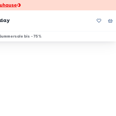
zuhause
🍋
hday
Meine Fa
Me
Summersale bis -75%