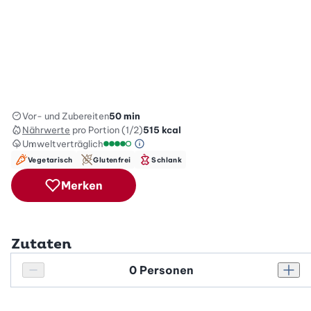
Vor- und Zubereiten
50 min
Nährwerte
pro Portion (1/2)
515
kcal
Umweltverträglich
Green Betty Skala Info
Umweltverträglichkeitsskala: 4 von 5
Vegetarisch
Glutenfrei
Schlank
Merken
Zutaten
Personenanzahl
Personenanzahl verringern
Pers