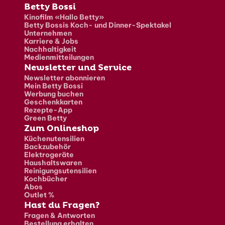
Fusszeile
Betty Bossi
Kinofilm «Hallo Betty»
Betty Bossis Koch- und Dinner-Spektakel
Unternehmen
Karriere & Jobs
Nachhaltigkeit
Medienmitteilungen
Newsletter und Service
Newsletter abonnieren
Mein Betty Bossi
Werbung buchen
Geschenkkarten
Rezepte-App
Green Betty
Zum Onlineshop
Küchenutensilien
Backzubehör
Elektrogeräte
Haushaltswaren
Reinigungsutensilien
Kochbücher
Abos
Outlet %
Hast du Fragen?
Fragen & Antworten
Bestellung erhalten