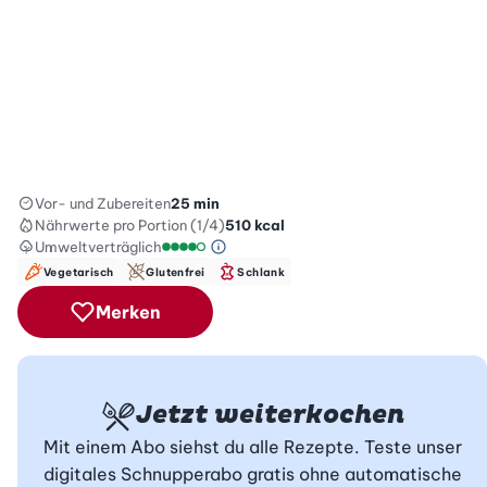
Vor- und Zubereiten
25 min
Nährwerte
pro Portion (1/4)
510
kcal
Umweltverträglich
Green Betty Skala Info
Umweltverträglichkeitsskala: 4 von 5
Vegetarisch
Glutenfrei
Schlank
Merken
Jetzt weiterkochen
Mit einem Abo siehst du alle Rezepte. Teste unser
digitales Schnupperabo gratis ohne automatische