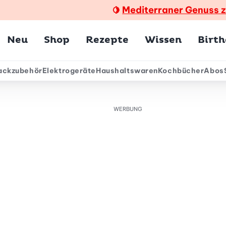
Mediterraner Genuss 
🍋
Hauptmenü
Neu
Shop
Rezepte
Wissen
Birt
ackzubehör
Elektrogeräte
Haushaltswaren
Kochbücher
Abos
ärmenü
WERBUNG