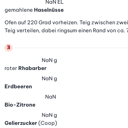
NaN
EL
gemahlene
Haselnüsse
Ofen auf 220 Grad vorheizen. Teig zwischen zwei
Teig verteilen, dabei ringsum einen Rand von ca. 7
NaN
g
roter
Rhabarber
NaN
g
Erdbeeren
NaN
Bio-Zitrone
NaN
g
Gelierzucker
(Coop)