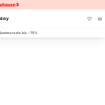
zuhause
🍋
hday
Meine Fa
Me
Summersale bis -75%