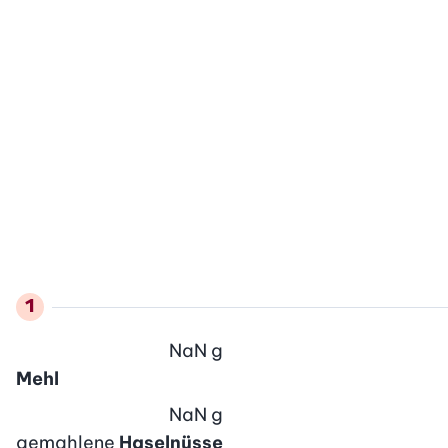
NaN
g
Mehl
NaN
g
gemahlene
Haselnüsse