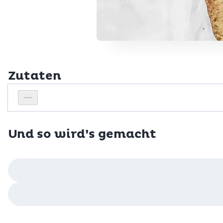
Zutaten
Personenanzahl
Personenanzahl verringern
Und so wird’s gemacht