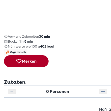
Vor- und Zubereiten
30 min
Backen
1 h 5 min
Nährwerte
pro 100 g
402
kcal
Vegetarisch
Merken
Zutaten
Personenanzahl
Personenanzahl verringern
Pers
NaN
g