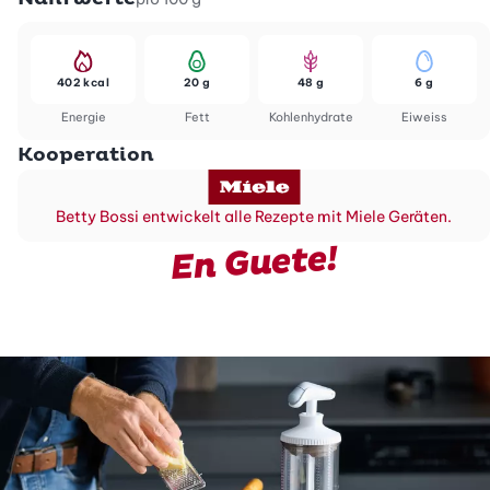
402 kcal
20 g
48 g
6 g
Energie
Fett
Kohlenhydrate
Eiweiss
Kooperation
Betty Bossi entwickelt alle Rezepte mit Miele Geräten.
En Guete!