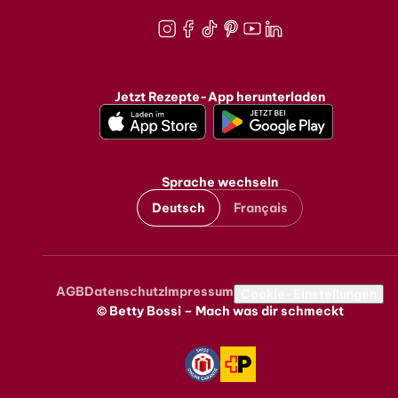
Instagram
Facebook
TikTok
Pinterest
Youtube
LinkedIn
Jetzt Rezepte-App herunterladen
Sprache wechseln
Deutsch
Français
AGB
Datenschutz
Impressum
Metanavigation
Cookie-Einstellungen
© Betty Bossi – Mach was dir schmeckt