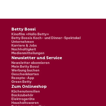
Fusszeile
Betty Bossi
Kinofilm «Hallo Betty»
Betty Bossis Koch- und Dinner-Spektakel
Unternehmen
Karriere & Jobs
Nachhaltigkeit
Medienmitteilungen
Newsletter und Service
Newsletter abonnieren
Mein Betty Bossi
Werbung buchen
Geschenkkarten
Rezepte-App
Green Betty
Zum Onlineshop
Küchenutensilien
Backzubehör
Elektrogeräte
Haushaltswaren