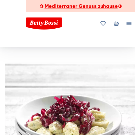
Mediterraner Genuss zuhause
🍋
🍋
Meine Favorite
Mein Wa
Me