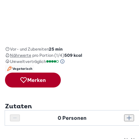
Vor- und Zubereiten
25 min
Nährwerte
pro Portion (1/4)
509
kcal
Umweltverträglich
Green Betty Skala Info
Umweltverträglichkeitsskala: 4 von 5
Vegetarisch
Merken
Zutaten
Personenanzahl
Personenanzahl verringern
Pers