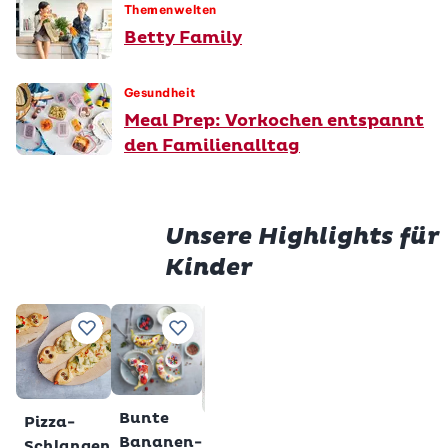
Themenwelten
Betty Family
Gesundheit
Meal Prep: Vorkochen entspannt
den Familienalltag
Unsere Highlights für
Kinder
Prem
Würstli
Gluten
Zu Lieblingsrezepten hinzufügen
Zu Lieblingsrezepten hinzufügen
Zu Lieblingsrezepten h
Zu Lieblings
im Teig
Milchs
Total
28
Total
2 h
min
veget
gl
Premium
Bunte
Pizza-
Glutenfreie
Bananen-
Schlangen