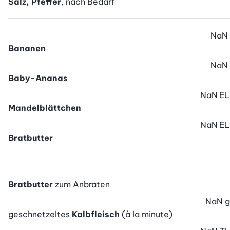
Salz, Pfeffer
, nach Bedarf
NaN
Bananen
NaN
Baby-Ananas
NaN
EL
Mandelblättchen
NaN
EL
Bratbutter
Bratbutter
zum Anbraten
NaN
g
geschnetzeltes
Kalbfleisch
(à la minute)