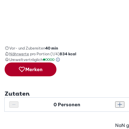
Vor- und Zubereiten
40 min
Nährwerte
pro Portion (1/4)
834
kcal
Umweltverträglich
Green Betty Skala Info
Umweltverträglichkeitsskala: 1 von 5
Merken
Zutaten
Personenanzahl
Personenanzahl verringern
Pers
NaN
g