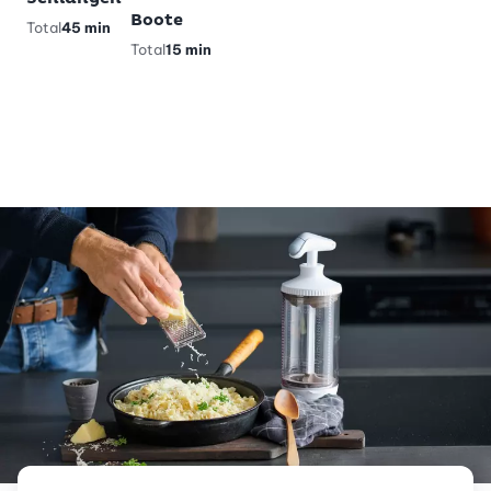
Pandabärli-
Boote
Total
45 min
Muffins
Total
15 min
Total
40 min
vegetarisch
glutenfrei