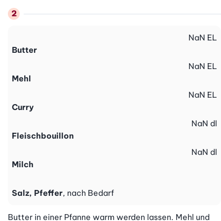
NaN
EL
Butter
NaN
EL
Mehl
NaN
EL
Curry
NaN
dl
Fleischbouillon
NaN
dl
Milch
Salz, Pfeffer
, nach Bedarf
Butter in einer Pfanne warm werden lassen. Mehl und 