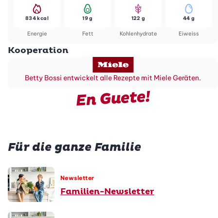
834 kcal
19 g
122 g
44 g
Energie
Fett
Kohlenhydrate
Eiweiss
Kooperation
Betty Bossi entwickelt alle Rezepte mit Miele Geräten.
En Guete!
Für die ganze Familie
Newsletter
Familien-Newsletter