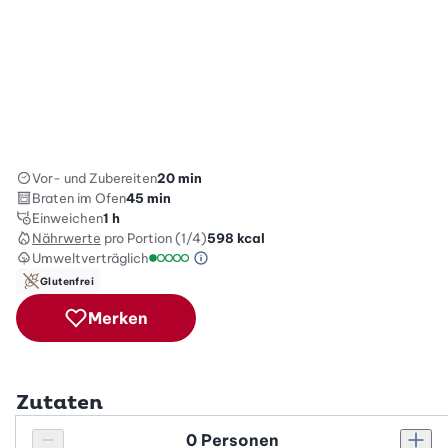
Vor- und Zubereiten
20 min
Braten im Ofen
45 min
Einweichen
1 h
Nährwerte
pro Portion (1/4)
598
kcal
Umweltverträglich
Green Betty Skala Info
Umweltverträglichkeitsskala: 1 von 5
Glutenfrei
Merken
Zutaten