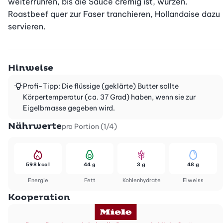
weiterrühren, bis die Sauce cremig ist, würzen. 
Roastbeef quer zur Faser tranchieren, Hollandaise dazu 
servieren.
Hinweise
Profi-Tipp: Die flüssige (geklärte) Butter sollte
Körpertemperatur (ca. 37 Grad) haben, wenn sie zur
Eigelbmasse gegeben wird.
Nährwerte
pro Portion (1/4)
598 kcal
44 g
3 g
48 g
Energie
Fett
Kohlenhydrate
Eiweiss
Kooperation