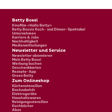
Fusszeile
Betty Bossi
Kinofilm «Hallo Betty»
Betty Bossis Koch- und Dinner-Spektakel
Unternehmen
Karriere & Jobs
Nachhaltigkeit
Medienmitteilungen
Newsletter und Service
Newsletter abonnieren
Mein Betty Bossi
Werbung buchen
Geschenkkarten
Rezepte-App
Green Betty
Zum Onlineshop
Küchenutensilien
Backzubehör
Elektrogeräte
Haushaltswaren
Reinigungsutensilien
Kochbücher
Abos