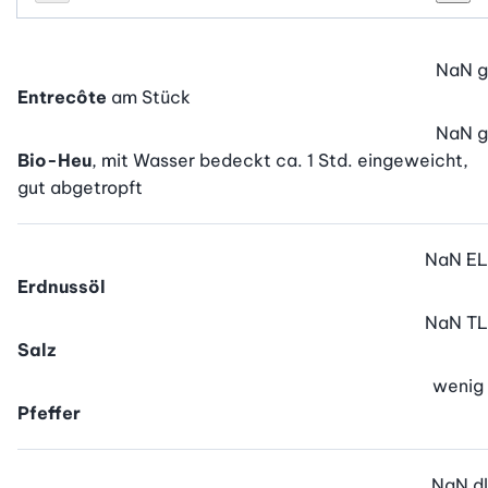
Personenanzahl
Personenanzahl verringern
Pers
NaN
g
Entrecôte
am Stück
NaN
g
Bio-Heu
, mit Wasser bedeckt ca. 1 Std. eingeweicht,
gut abgetropft
NaN
EL
Erdnussöl
NaN
TL
Salz
wenig
Pfeffer
NaN
dl