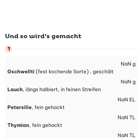
Und so wird’s gemacht
NaN
g
Gschwellti
(fest kochende Sorte) , geschält
NaN
g
Lauch
, längs halbiert, in feinen Streifen
NaN
EL
Petersilie
, fein gehackt
NaN
TL
Thymian
, fein gehackt
NaN
TL