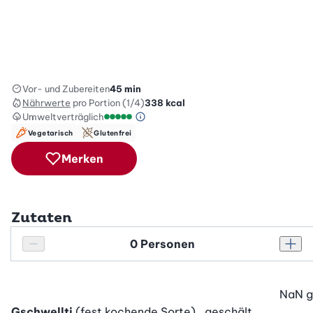
Vor- und Zubereiten
45 min
Nährwerte
pro Portion (1/4)
338
kcal
Umweltverträglich
Green Betty Skala Info
Umweltverträglichkeitsskala: 5 von 5
Vegetarisch
Glutenfrei
Merken
Zutaten
Personenanzahl
Personenanzahl verringern
Pers
NaN
g
Gschwellti
(fest kochende Sorte) , geschält