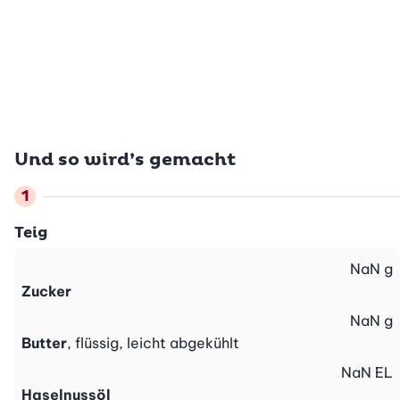
Und so wird’s gemacht
Teig
NaN
g
Zucker
NaN
g
Butter
, flüssig, leicht abgekühlt
NaN
EL
Haselnussöl