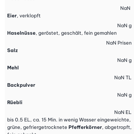
NaN
Eier
, verklopft
NaN
g
Haselnüsse
, geröstet, geschält, fein gemahlen
NaN
Prisen
Salz
NaN
g
Mehl
NaN
TL
Backpulver
NaN
g
Rüebli
NaN
EL
bis 0.5 EL, ca. 15 Min. in wenig Wasser eingeweichte,
grüne, gefriergetrocknete
Pfefferkörner
, abgetropft,