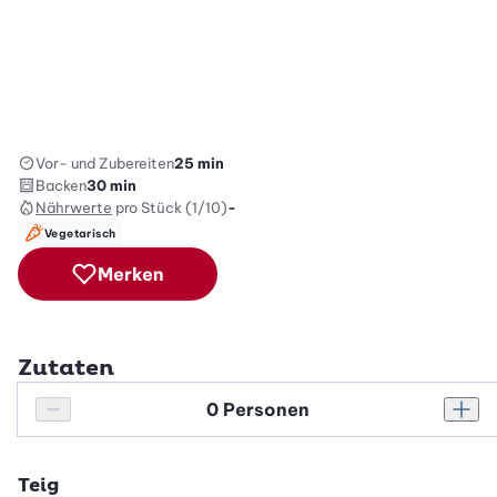
Vor- und Zubereiten
25 min
Backen
30 min
Nährwerte
pro Stück (1/10)
-
Vegetarisch
Merken
Zutaten
Personenanzahl
Personenanzahl verringern
Pers
Teig