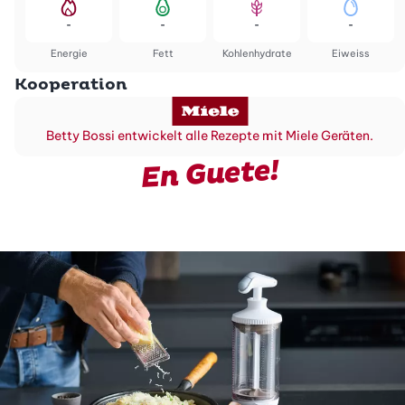
-
-
-
-
Energie
Fett
Kohlenhydrate
Eiweiss
Kooperation
Betty Bossi entwickelt alle Rezepte mit Miele Geräten.
En Guete!