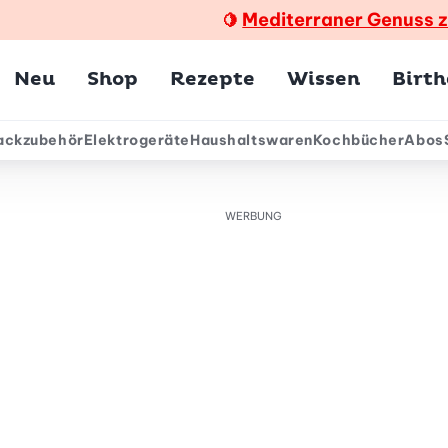
Mediterraner Genuss 
🍋
Hauptmenü
Neu
Shop
Rezepte
Wissen
Birt
ackzubehör
Elektrogeräte
Haushaltswaren
Kochbücher
Abos
ärmenü
WERBUNG