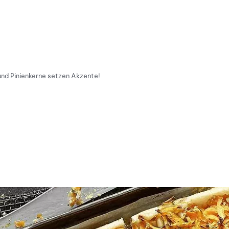
nd Pinienkerne setzen Akzente!
tty Skala Info
keitsskala: 4 von 5