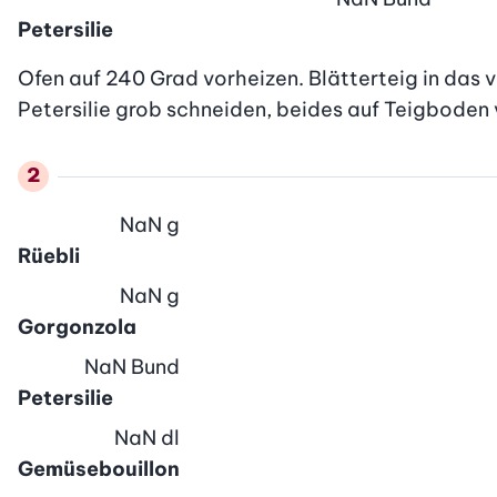
Petersilie
Ofen auf 240 Grad vorheizen. Blätterteig in das v
Petersilie grob schneiden, beides auf Teigboden 
NaN
g
Rüebli
NaN
g
Gorgonzola
NaN
Bund
Petersilie
NaN
dl
Gemüsebouillon