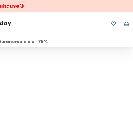
zuhause
🍋
hday
Meine Fa
Me
Summersale bis -75%