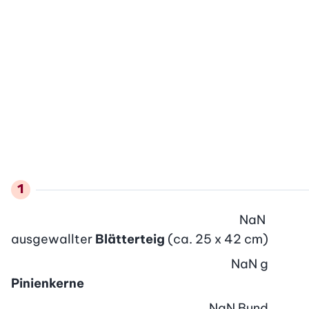
NaN
ausgewallter
Blätterteig
(ca. 25 x 42 cm)
NaN
g
Pinienkerne
NaN
Bund