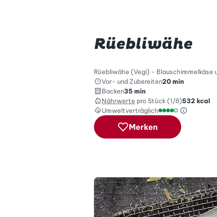
Rüebliwähe
Rüebliwähe (Vegi) - Blauschimmelkäse u
Vor- und Zubereiten
20 min
Backen
35 min
Nährwerte
pro Stück (1/8)
532
kcal
Umweltverträglich
Green Be
Umweltverträglich
Merken