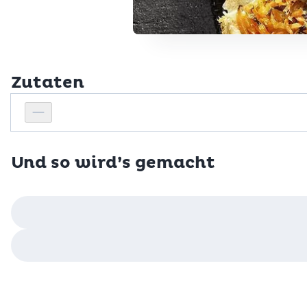
Zutaten
Personenanzahl
Personenanzahl verringern
Und so wird’s gemacht