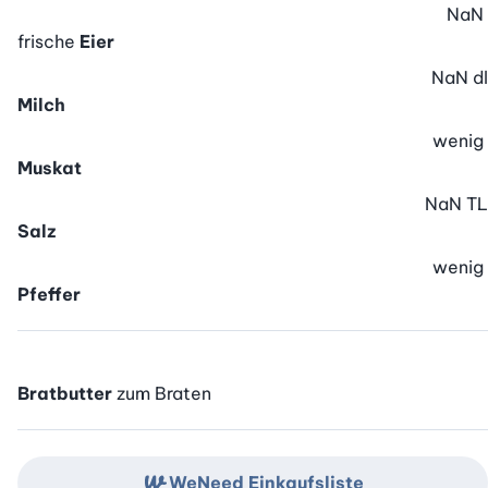
NaN
frische
Eier
NaN
dl
Milch
wenig
Muskat
NaN
TL
Salz
wenig
Pfeffer
Bratbutter
zum Braten
WeNeed Einkaufsliste