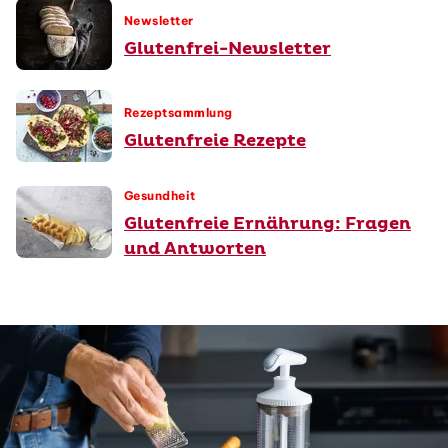
Newsletter
Glutenfrei-Newsletter
Rezeptsammlung
Glutenfreie Rezepte
Gesundheit
Glutenfreie Ernährung: Fragen
und Antworten