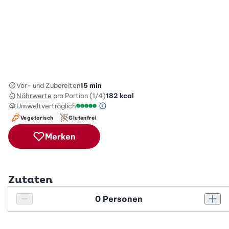
Vor- und Zubereiten
15 min
Nährwerte
pro Portion (1/4)
182
kcal
Umweltverträglich
Green Betty Skala Info
Umweltverträglichkeitsskala: 5 von 5
Vegetarisch
Glutenfrei
Merken
Zutaten
Personenanzahl
Personenanzahl verringern
Pers