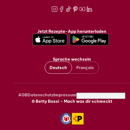
Instagram
Facebook
TikTok
Pinterest
Youtube
LinkedIn
Jetzt Rezepte-App herunterladen
Sprache wechseln
Deutsch
Français
AGB
Datenschutz
Impressum
Metanavigation
Cookie-Einstellungen
© Betty Bossi – Mach was dir schmeckt