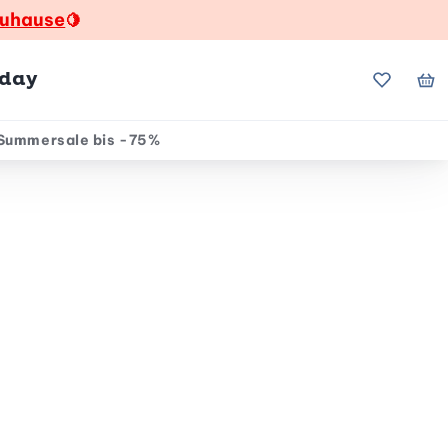
zuhause
🍋
hday
Meine Fa
Me
Summersale bis -75%