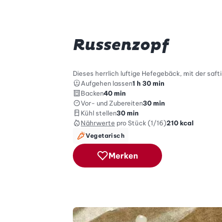
Russenzopf
Dieses herrlich luftige Hefegebäck, mit der sa
Aufgehen lassen
1 h 30 min
Backen
40 min
Vor- und Zubereiten
30 min
Kühl stellen
30 min
Nährwerte
pro Stück (1/16)
210
kcal
Vegetarisch
Merken