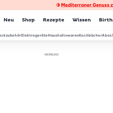
Mediterraner Genuss 
🍋
Hauptmenü
Neu
Shop
Rezepte
Wissen
Birt
ackzubehör
Elektrogeräte
Haushaltswaren
Kochbücher
Abos
ärmenü
WERBUNG