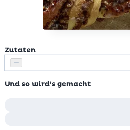
Zutaten
Personenanzahl
Personenanzahl verringern
Und so wird’s gemacht