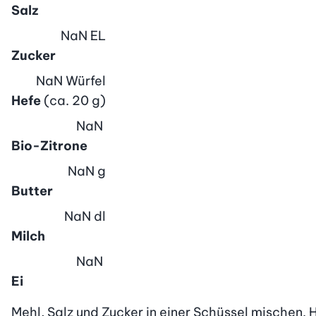
Salz
NaN
EL
Zucker
NaN
Würfel
Hefe
(ca. 20 g)
NaN
Bio-Zitrone
NaN
g
Butter
NaN
dl
Milch
NaN
Ei
Mehl, Salz und Zucker in einer Schüssel mischen. 