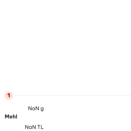
NaN
g
Mehl
NaN
TL