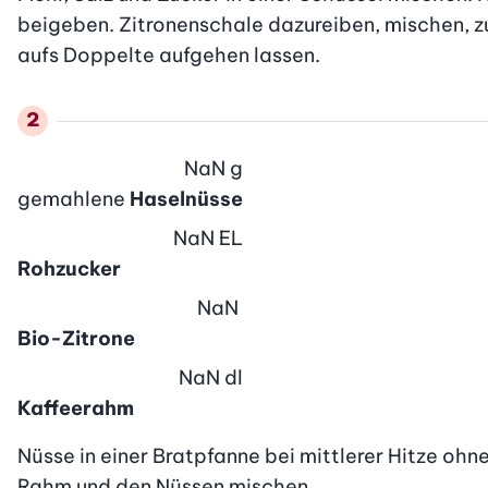
beigeben. Zitronenschale dazureiben, mischen, zu
aufs Doppelte aufgehen lassen.
NaN
g
gemahlene
Haselnüsse
NaN
EL
Rohzucker
NaN
Bio-Zitrone
NaN
dl
Kaffeerahm
Nüsse in einer Bratpfanne bei mittlerer Hitze ohne
Rahm und den Nüssen mischen.