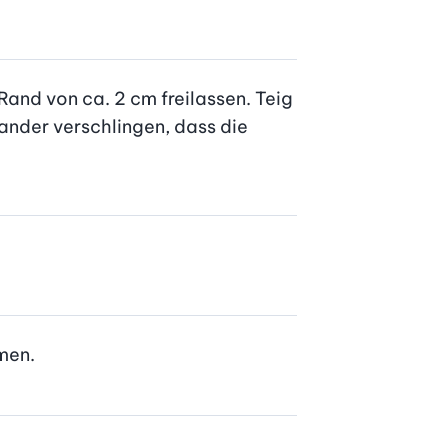
and von ca. 2 cm freilassen. Teig 
nander verschlingen, dass die 
men.