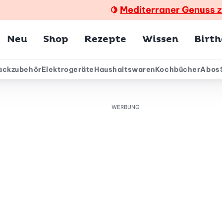
Mediterraner Genuss 
🍋
Hauptmenü
Neu
Shop
Rezepte
Wissen
Birt
ackzubehör
Elektrogeräte
Haushaltswaren
Kochbücher
Abos
ärmenü
WERBUNG