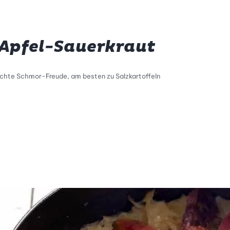
 Apfel-Sauerkraut
leichte Schmor-Freude, am besten zu Salzkartoffeln
tty Skala Info
keitsskala: 1 von 5