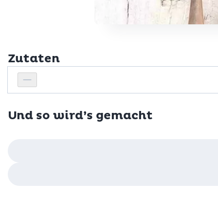
Zutaten
Personenanzahl
Personenanzahl verringern
Und so wird’s gemacht