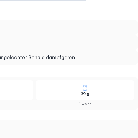
n ungelochter Schale dampfgaren.
39 g
Eiweiss