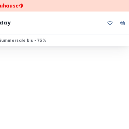
zuhause
🍋
hday
Meine Fa
Me
Summersale bis -75%