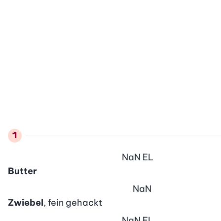
NaN
EL
Butter
NaN
Zwiebel
, fein gehackt
NaN
EL