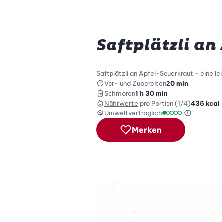
Saftplätzli an
Saftplätzli an Apfel-Sauerkraut - eine 
Vor- und Zubereiten
20 min
Schmoren
1 h 30 min
Nährwerte
pro Portion (1/4)
435
kcal
Umweltverträglich
Green Be
Umweltverträglich
Merken