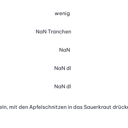
wenig
NaN
Tranchen
NaN
NaN
dl
NaN
dl
eln, mit den Apfelschnitzen in das Sauerkraut drück