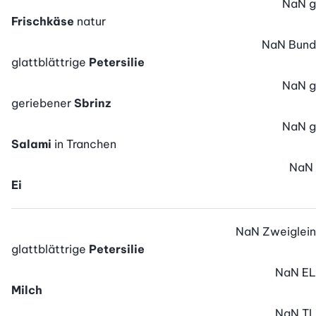
NaN
g
Frischkäse
natur
NaN
Bund
glattblättrige
Petersilie
NaN
g
geriebener
Sbrinz
NaN
g
Salami
in Tranchen
NaN
Ei
NaN
Zweiglein
glattblättrige
Petersilie
NaN
EL
Milch
NaN
TL