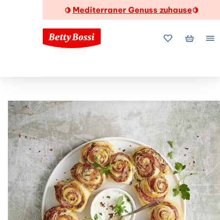
Mediterraner Genuss zuhause
🍋
🍋
Meine Favorite
Mein Wa
Me