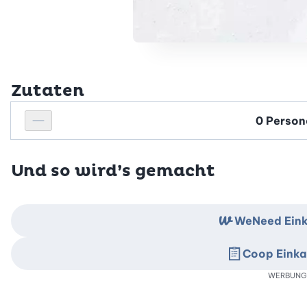
Zutaten
Personenanzahl
Personenanzahl verringern
Und so wird’s gemacht
WeNeed Eink
Coop Einka
WERBUNG