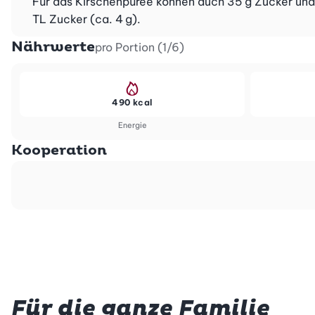
Für das Kirschenpüree können auch 35 g Zucker und 
TL Zucker (ca. 4 g).
Nährwerte
pro Portion (1/6)
490 kcal
Energie
Kooperation
Für die ganze Familie