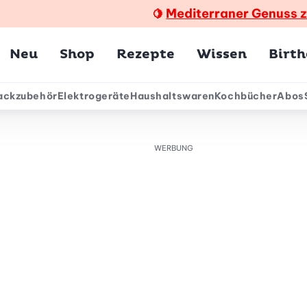
Mediterraner Genuss 
🍋
Hauptmenü
Neu
Shop
Rezepte
Wissen
Birt
ackzubehör
Elektrogeräte
Haushaltswaren
Kochbücher
Abos
ärmenü
WERBUNG