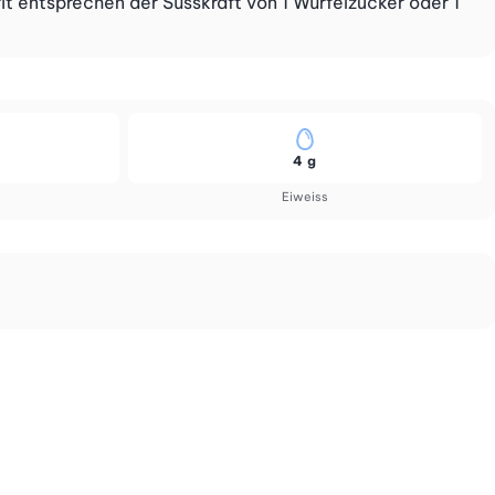
t entsprechen der Süsskraft von 1 Würfelzucker oder 1
4 g
Eiweiss