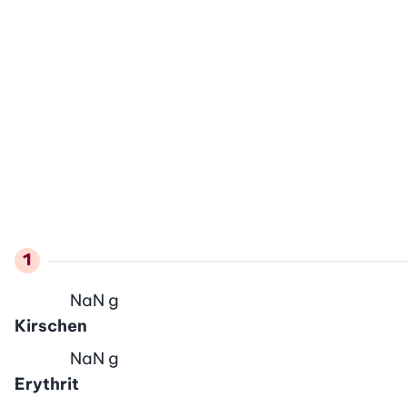
NaN
g
Kirschen
NaN
g
Erythrit