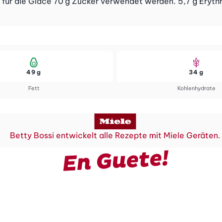
für die Glace 70 g Zucker verwendet werden. 5,7 g Erythri
49 g
34 g
Fett
Kohlenhydrate
Betty Bossi entwickelt alle Rezepte mit Miele Geräten.
En Guete!