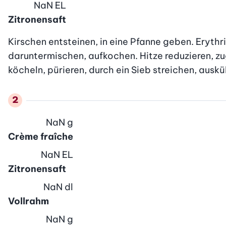
NaN
EL
Zitronensaft
Kirschen entsteinen, in eine Pfanne geben. Erythri
daruntermischen, aufkochen. Hitze reduzieren, zu
köcheln, pürieren, durch ein Sieb streichen, auskü
NaN
g
Crème fraîche
NaN
EL
Zitronensaft
NaN
dl
Vollrahm
NaN
g