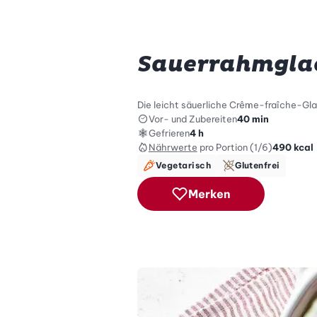
Sauerrahmglac
Die leicht säuerliche Crême-fraîche-Gla
Vor- und Zubereiten
40 min
Gefrieren
4 h
Nährwerte
pro Portion (1/6)
490
kcal
Vegetarisch
Glutenfrei
Merken