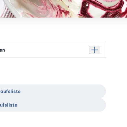
Personenanzahl er
aufsliste
ufsliste