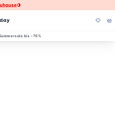
zuhause
🍋
hday
Meine Fa
Me
Summersale bis -75%