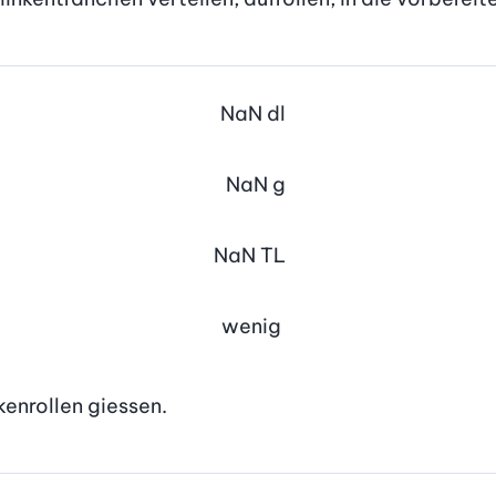
NaN
dl
NaN
g
NaN
TL
wenig
enrollen giessen.