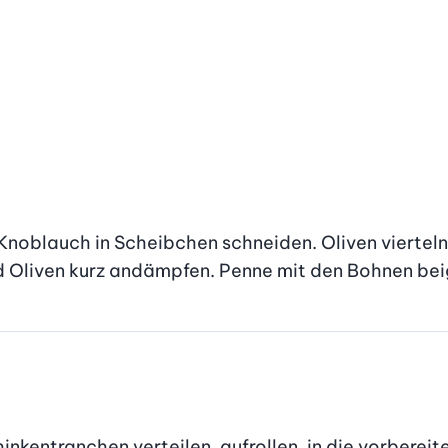
 Knoblauch in Scheibchen schneiden. Oliven vierteln
d Oliven kurz andämpfen. Penne mit den Bohnen be
kentranchen verteilen, aufrollen, in die vorbereit