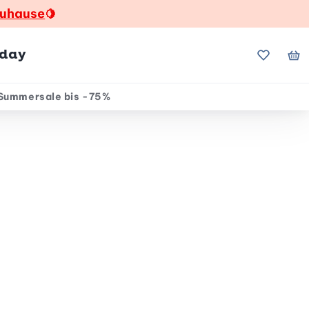
zuhause
🍋
hday
Meine Fa
Me
Summersale bis -75%