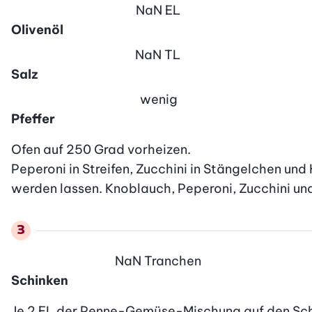
NaN
EL
Olivenöl
NaN
TL
Salz
wenig
Pfeffer
Ofen auf 250 Grad vorheizen.

Peperoni in Streifen, Zucchini in Stängelchen und
werden lassen. Knoblauch, Peperoni, Zucchini un
NaN
Tranchen
Schinken
Je 2 EL der Penne-Gemüse-Mischung auf den Schin