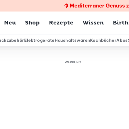
Mediterraner Genuss 
🍋
Hauptmenü
Neu
Shop
Rezepte
Wissen
Birt
ackzubehör
Elektrogeräte
Haushaltswaren
Kochbücher
Abos
ärmenü
WERBUNG