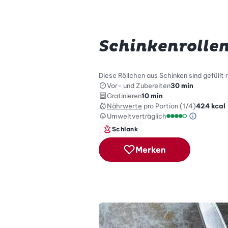
Schinkenrollen
Diese Röllchen aus Schinken sind gefüllt
Vor- und Zubereiten
30 min
Gratinieren
10 min
Nährwerte
pro Portion (1/4)
424
kcal
Umweltverträglich
Green Be
Umweltverträglich
Schlank
Merken