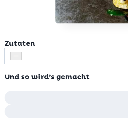
Zutaten
Personenanzahl
Personenanzahl verringern
Und so wird’s gemacht