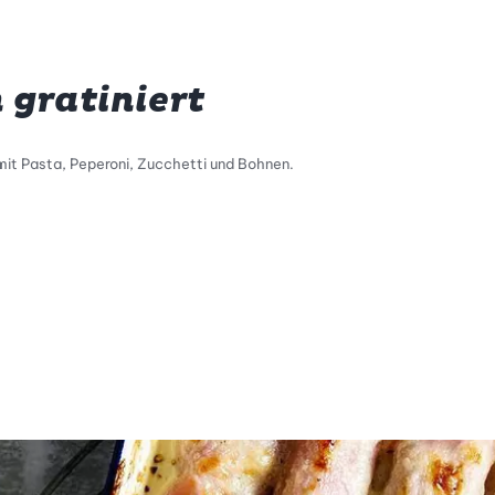
 gratiniert
 mit Pasta, Peperoni, Zucchetti und Bohnen.
tty Skala Info
keitsskala: 4 von 5