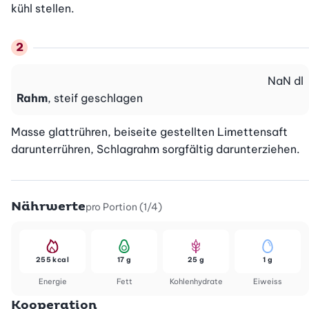
kühl stellen.
NaN
dl
Rahm
, steif geschlagen
Masse glattrühren, beiseite gestellten Limettensaft 
darunterrühren, Schlagrahm sorgfältig darunterziehen.
Nährwerte
pro Portion (1/4)
255 kcal
17 g
25 g
1 g
Energie
Fett
Kohlenhydrate
Eiweiss
Kooperation