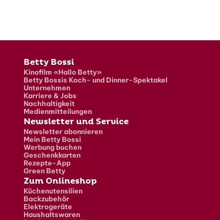
Fusszeile
Betty Bossi
Kinofilm «Hallo Betty»
Betty Bossis Koch- und Dinner-Spektakel
Unternehmen
Karriere & Jobs
Nachhaltigkeit
Medienmitteilungen
Newsletter und Service
Newsletter abonnieren
Mein Betty Bossi
Werbung buchen
Geschenkkarten
Rezepte-App
Green Betty
Zum Onlineshop
Küchenutensilien
Backzubehör
Elektrogeräte
Haushaltswaren