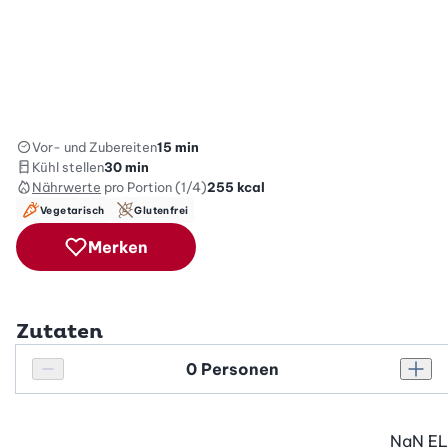
Vor- und Zubereiten
15 min
Kühl stellen
30 min
Nährwerte
pro Portion (1/4)
255
kcal
Vegetarisch
Glutenfrei
Merken
Zutaten
Personenanzahl
Personenanzahl verringern
Pers
NaN
EL