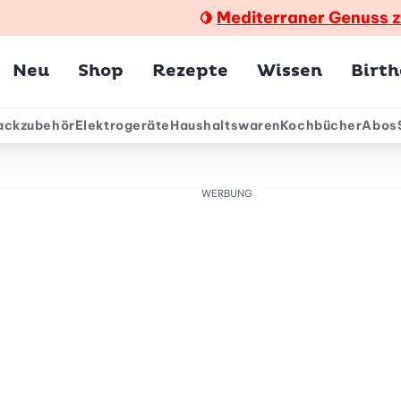
Mediterraner Genuss 
🍋
Hauptmenü
Neu
Shop
Rezepte
Wissen
Birt
ackzubehör
Elektrogeräte
Haushaltswaren
Kochbücher
Abos
ärmenü
WERBUNG