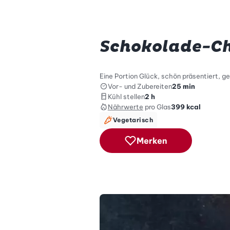
Schokolade-Ch
Eine Portion Glück, schön präsentiert, 
Vor- und Zubereiten
25 min
Kühl stellen
2 h
Nährwerte
pro Glas
399
kcal
Vegetarisch
Merken