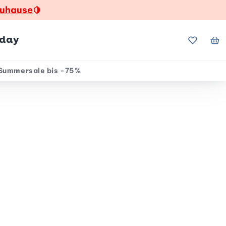
zuhause
🍋
hday
Meine Fa
Me
Summersale bis -75%