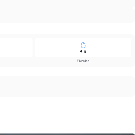
4 g
Eiweiss