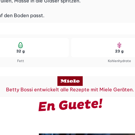
üllen, Masse in die Gläser spritzen.
auf den Boden passt.
32 g
23 g
Fett
Kohlenhydrate
Betty Bossi entwickelt alle Rezepte mit Miele Geräten.
En Guete!