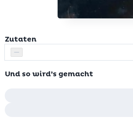
Zutaten
Personenanzahl
Personenanzahl verringern
Und so wird’s gemacht