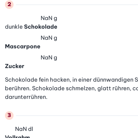
NaN
g
dunkle
Schokolade
NaN
g
Mascarpone
NaN
g
Zucker
Schokolade fein hacken, in einer dünnwandigen S
berühren. Schokolade schmelzen, glatt rühren, c
darunterrühren.
NaN
dl
Vollrahm