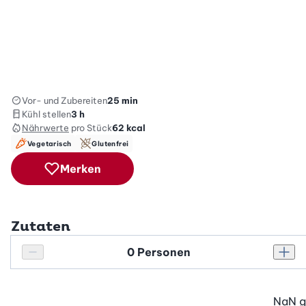
Vor- und Zubereiten
25 min
Kühl stellen
3 h
Nährwerte
pro Stück
62
kcal
Vegetarisch
Glutenfrei
Merken
Zutaten
Personenanzahl
Personenanzahl verringern
Pers
NaN
g