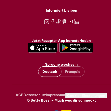
Informiert bleiben
Instagram
Facebook
TikTok
Pinterest
Youtube
LinkedIn
Jetzt Rezepte-App herunterladen
Sprache wechseln
Deutsch
Français
AGB
Datenschutz
Impressum
Metanavigation
Cookie-Einstellungen
© Betty Bossi – Mach was dir schmeckt