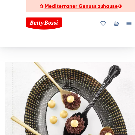
Mediterraner Genuss zuhause
🍋
🍋
Meine Favorite
Mein Wa
Me