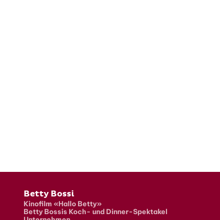
Fusszeile
Betty Bossi
Kinofilm «Hallo Betty»
Betty Bossis Koch- und Dinner-Spektakel
Unternehmen