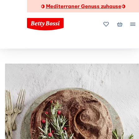
Mediterraner Genuss zuhause
🍋
🍋
Meine Favorite
Mein Wa
Me