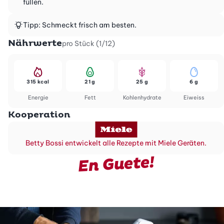
füllen.
Tipp: Schmeckt frisch am besten.
Nährwerte
pro Stück (1/12)
315 kcal
21 g
25 g
6 g
Energie
Fett
Kohlenhydrate
Eiweiss
Kooperation
Betty Bossi entwickelt alle Rezepte mit Miele Geräten.
En Guete!