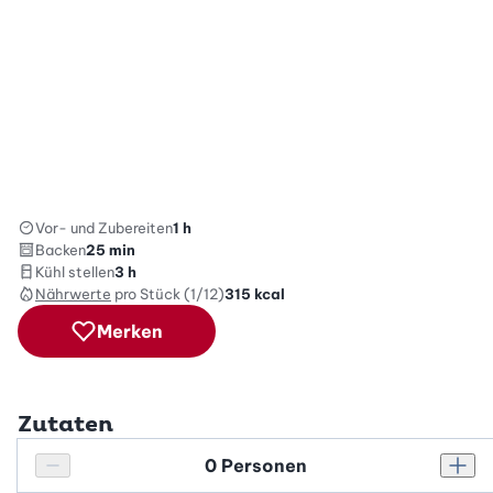
Vor- und Zubereiten
1 h
Backen
25 min
Kühl stellen
3 h
Nährwerte
pro Stück (1/12)
315
kcal
Merken
Zutaten
Personenanzahl
Personenanzahl verringern
Pers