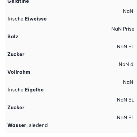
Gelatine
NaN
frische
Eiweisse
NaN
Prise
Salz
NaN
EL
Zucker
NaN
dl
Vollrahm
NaN
frische
Eigelbe
NaN
EL
Zucker
NaN
EL
Wasser
, siedend