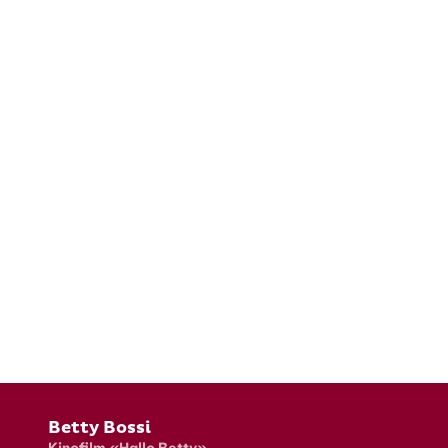
Fusszeile
Betty Bossi
Kinofilm «Hallo Betty»