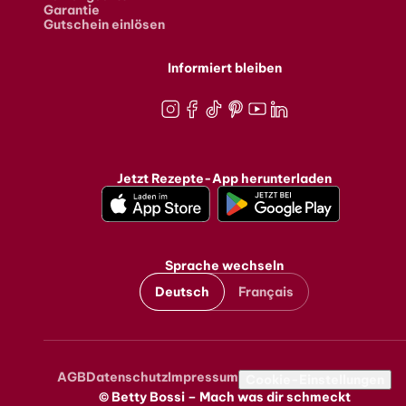
Garantie
Gutschein einlösen
Informiert bleiben
Instagram
Facebook
TikTok
Pinterest
Youtube
LinkedIn
Jetzt Rezepte-App herunterladen
Sprache wechseln
Deutsch
Français
AGB
Datenschutz
Impressum
Metanavigation
Cookie-Einstellungen
© Betty Bossi – Mach was dir schmeckt