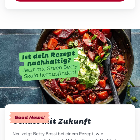
Good News!
Genuss mit Zukunft
Neu zeigt Betty Bossi bei einem Rezept, wie