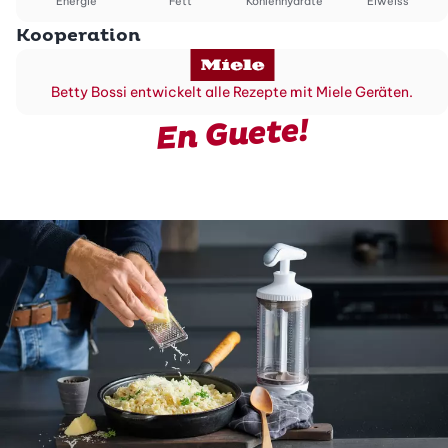
Energie
Fett
Kohlenhydrate
Eiweiss
Kooperation
Betty Bossi entwickelt alle Rezepte mit Miele Geräten.
En Guete!