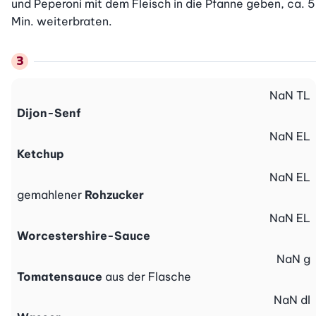
und Peperoni mit dem Fleisch in die Pfanne geben, ca. 5 
Min. weiterbraten.
NaN
TL
Dijon-Senf
NaN
EL
Ketchup
NaN
EL
gemahlener
Rohzucker
NaN
EL
Worcestershire-Sauce
NaN
g
Tomatensauce
aus der Flasche
NaN
dl