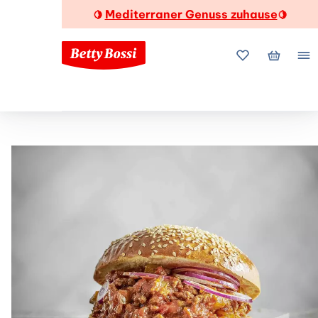
Mediterraner Genuss zuhause
🍋
🍋
Meine Favorite
Mein Wa
Me