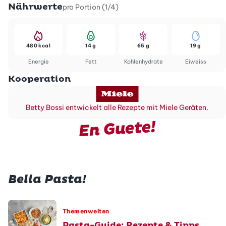
Nährwerte
pro Portion (1/4)
480 kcal
14 g
65 g
19 g
Energie
Fett
Kohlenhydrate
Eiweiss
Kooperation
Betty Bossi entwickelt alle Rezepte mit Miele Geräten.
En Guete!
Bella Pasta!
Themenwelten
Pasta-Guide: Rezepte & Tipps