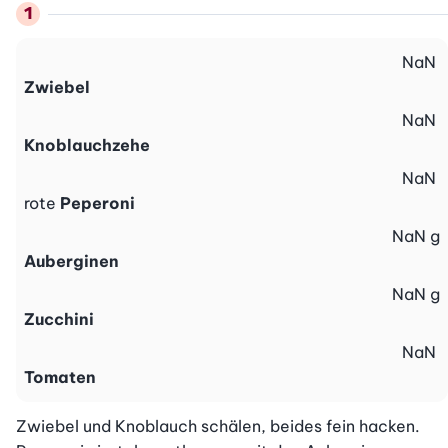
NaN
Zwiebel
NaN
Knoblauchzehe
NaN
rote
Peperoni
NaN
g
Auberginen
NaN
g
Zucchini
NaN
Tomaten
Zwiebel und Knoblauch schälen, beides fein hacken. 