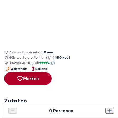
Vor- und Zubereiten
30 min
Nährwerte
pro Portion (1/4)
480
kcal
Umweltverträglich
Green Betty Skala Info
Umweltverträglichkeitsskala: 4 von 5
Vegetarisch
Schlank
Merken
Zutaten
Personenanzahl
Personenanzahl verringern
Pers