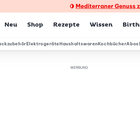
Mediterraner Genuss 
🍋
Hauptmenü
Neu
Shop
Rezepte
Wissen
Birt
ackzubehör
Elektrogeräte
Haushaltswaren
Kochbücher
Abos
ärmenü
WERBUNG