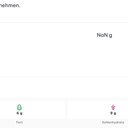
usnehmen.
NaN
g
6 g
9 g
Fett
Kohlenhydrate