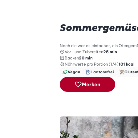
Sommergemüse
Noch nie war es einfacher, ein Ofengem
Vor- und Zubereiten
25 min
Backen
20 min
Nährwerte
pro Portion (1/4)
101
kcal
Vegan
Lactosefrei
Gluten
Merken