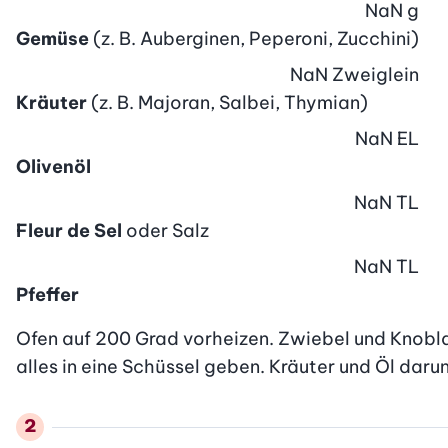
NaN
g
Gemüse
(z. B. Auberginen, Peperoni, Zucchini)
NaN
Zweiglein
Kräuter
(z. B. Majoran, Salbei, Thymian)
NaN
EL
Olivenöl
NaN
TL
Fleur de Sel
oder Salz
NaN
TL
Pfeffer
Ofen auf 200 Grad vorheizen. Zwiebel und Knobla
alles in eine Schüssel geben. Kräuter und Öl daru