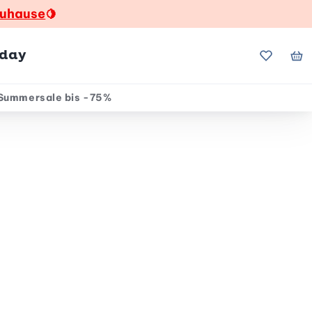
zuhause
🍋
hday
Meine Fa
Me
Summersale bis -75%