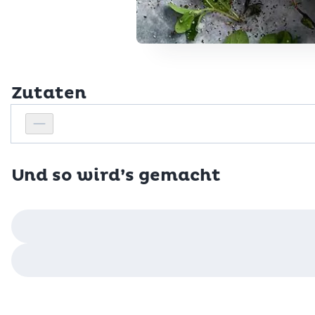
Zutaten
Personenanzahl
Personenanzahl verringern
Und so wird’s gemacht