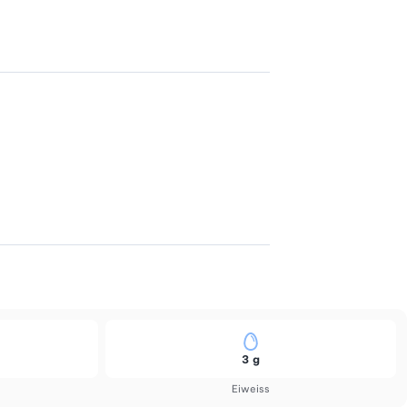
3 g
Eiweiss