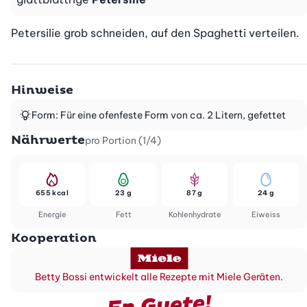
Petersilie grob schneiden, auf den Spaghetti verteilen.
Hinweise
Form: Für eine ofenfeste Form von ca. 2 Litern, gefettet
Nährwerte
pro Portion (1/4)
655 kcal
23 g
87 g
24 g
Energie
Fett
Kohlenhydrate
Eiweiss
Kooperation
Betty Bossi entwickelt alle Rezepte mit Miele Geräten.
En Guete!