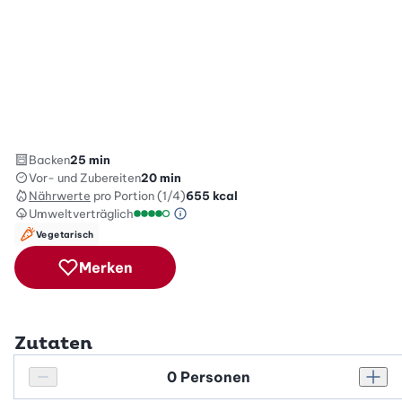
Backen
25 min
Vor- und Zubereiten
20 min
Nährwerte
pro Portion (1/4)
655
kcal
Umweltverträglich
Green Betty Skala Info
Umweltverträglichkeitsskala: 4 von 5
Vegetarisch
Merken
Zutaten
Personenanzahl
Personenanzahl verringern
Pers