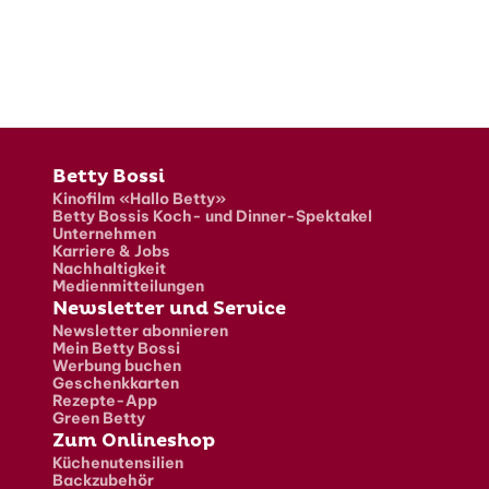
Fusszeile
Betty Bossi
Kinofilm «Hallo Betty»
Betty Bossis Koch- und Dinner-Spektakel
Unternehmen
Karriere & Jobs
Nachhaltigkeit
Medienmitteilungen
Newsletter und Service
Newsletter abonnieren
Mein Betty Bossi
Werbung buchen
Geschenkkarten
Rezepte-App
Green Betty
Zum Onlineshop
Küchenutensilien
Backzubehör