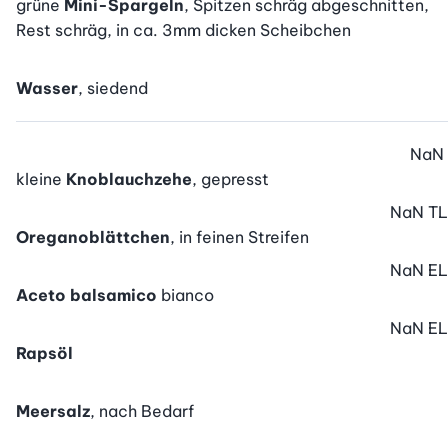
grüne
Mini-Spargeln
, Spitzen schräg abgeschnitten,
Rest schräg, in ca. 3mm dicken Scheibchen
Wasser
, siedend
NaN
kleine
Knoblauchzehe
, gepresst
NaN
TL
Oreganoblättchen
, in feinen Streifen
NaN
EL
Aceto balsamico
bianco
NaN
EL
Rapsöl
Meersalz
, nach Bedarf