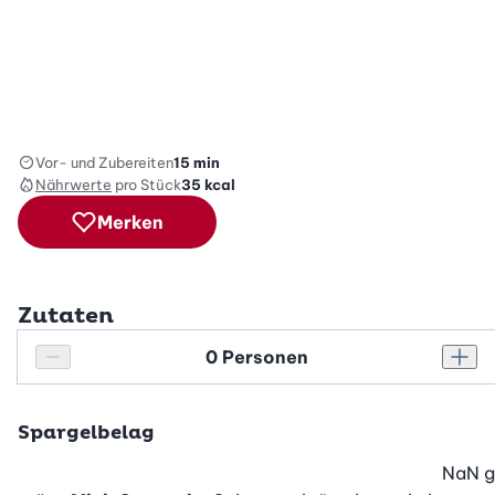
Vor- und Zubereiten
15 min
Nährwerte
pro Stück
35
kcal
Merken
Zutaten
Personenanzahl
Personenanzahl verringern
Pers
Spargelbelag
NaN
g