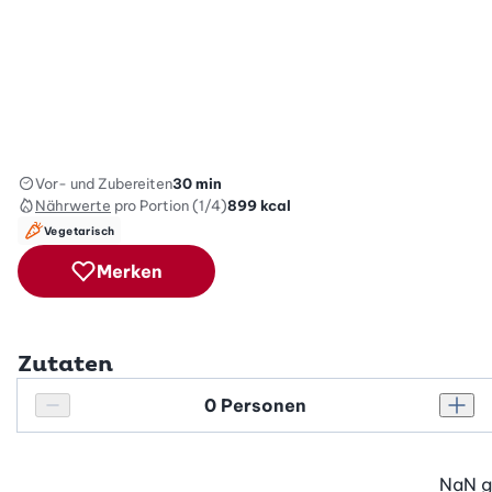
Vor- und Zubereiten
30 min
Nährwerte
pro Portion (1/4)
899
kcal
Vegetarisch
Merken
Zutaten
Personenanzahl
Personenanzahl verringern
Pers
NaN
g