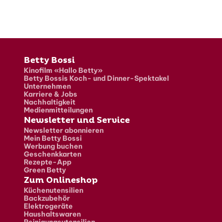
Fusszeile
Betty Bossi
Kinofilm «Hallo Betty»
Betty Bossis Koch- und Dinner-Spektakel
Unternehmen
Karriere & Jobs
Nachhaltigkeit
Medienmitteilungen
Newsletter und Service
Newsletter abonnieren
Mein Betty Bossi
Werbung buchen
Geschenkkarten
Rezepte-App
Green Betty
Zum Onlineshop
Küchenutensilien
Backzubehör
Elektrogeräte
Haushaltswaren