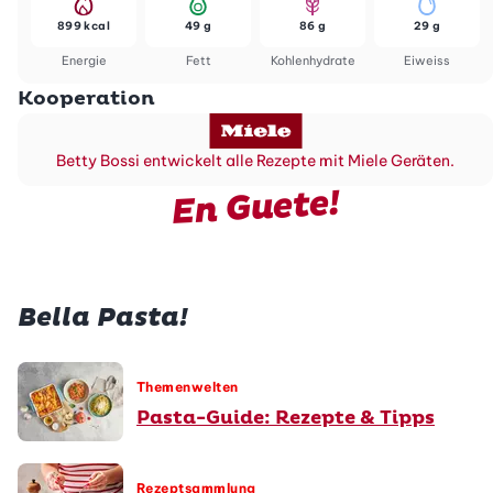
899 kcal
49 g
86 g
29 g
Energie
Fett
Kohlenhydrate
Eiweiss
Kooperation
Betty Bossi entwickelt alle Rezepte mit Miele Geräten.
En Guete!
Bella Pasta!
Themenwelten
Pasta-Guide: Rezepte & Tipps
Rezeptsammlung