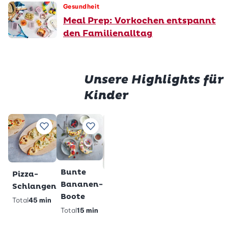
Gesundheit
Meal Prep: Vorkochen entspannt
den Familienalltag
Unsere Highlights für
Kinder
Prem
Würstli
Gluten
Zu Lieblingsrezepten hinzufügen
Zu Lieblingsrezepten hinzufügen
Zu Lieblingsrezepten h
Zu Lieblings
im Teig
Milchs
Total
28
Total
2 h
min
veget
gl
Premium
Bunte
Pizza-
Glutenfreie
Bananen-
Schlangen
Pandabärli-
Boote
Total
45 min
Muffins
Total
15 min
Total
40 min