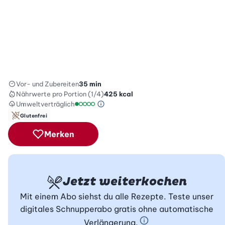
Vor- und Zubereiten
35 min
Nährwerte
pro Portion (1/4)
425
kcal
Umweltverträglich
Green Betty Skala Info
Umweltverträglichkeitsskala: 1 von 5
Glutenfrei
Merken
Jetzt weiterkochen
Mit einem Abo siehst du alle Rezepte. Teste unser
digitales Schnupperabo gratis ohne automatische
Verlängerung.