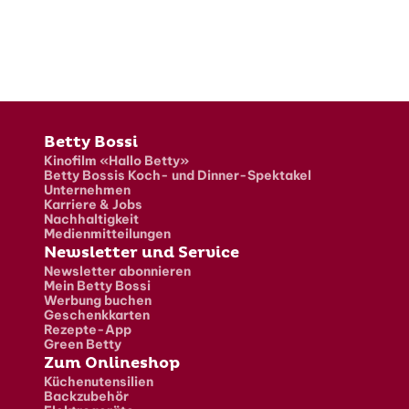
Fusszeile
Betty Bossi
Kinofilm «Hallo Betty»
Betty Bossis Koch- und Dinner-Spektakel
Unternehmen
Karriere & Jobs
Nachhaltigkeit
Medienmitteilungen
Newsletter und Service
Newsletter abonnieren
Mein Betty Bossi
Werbung buchen
Geschenkkarten
Rezepte-App
Green Betty
Zum Onlineshop
Küchenutensilien
Backzubehör