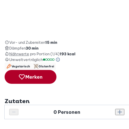
Vor- und Zubereiten
15 min
Dämpfen
30 min
Nährwerte
pro Portion (1/4)
193
kcal
Umweltverträglich
Green Betty Skala Info
Umweltverträglichkeitsskala: 1 von 5
Vegetarisch
Glutenfrei
Merken
Zutaten
Personenanzahl
Personenanzahl verringern
Pers