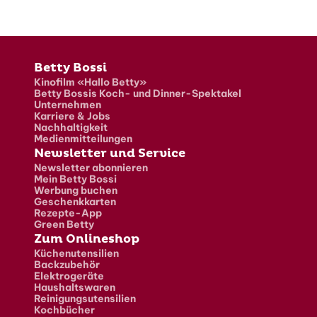
Fusszeile
Betty Bossi
Kinofilm «Hallo Betty»
Betty Bossis Koch- und Dinner-Spektakel
Unternehmen
Karriere & Jobs
Nachhaltigkeit
Medienmitteilungen
Newsletter und Service
Newsletter abonnieren
Mein Betty Bossi
Werbung buchen
Geschenkkarten
Rezepte-App
Green Betty
Zum Onlineshop
Küchenutensilien
Backzubehör
Elektrogeräte
Haushaltswaren
Reinigungsutensilien
Kochbücher