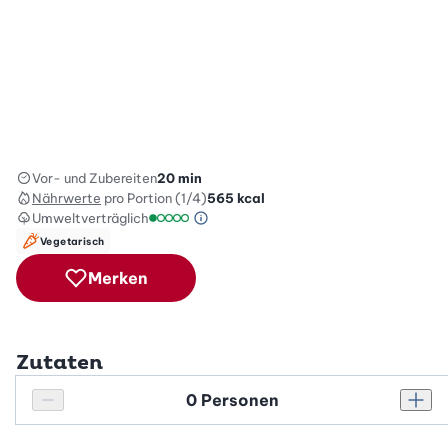
Vor- und Zubereiten
20 min
Nährwerte
pro Portion (1/4)
565
kcal
Umweltverträglich
Green Betty Skala Info
Umweltverträglichkeitsskala: 1 von 5
Vegetarisch
Merken
Zutaten
Personenanzahl
Personenanzahl verringern
Pers