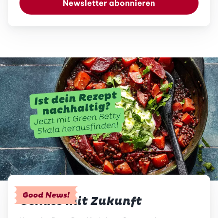
Newsletter abonnieren
Good News!
Genuss mit Zukunft