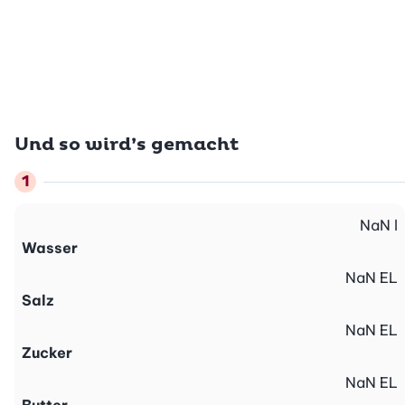
Und so wird’s gemacht
NaN
l
Wasser
NaN
EL
Salz
NaN
EL
Zucker
NaN
EL