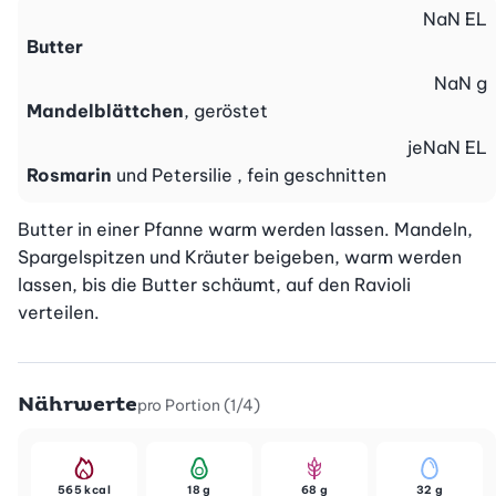
NaN
EL
Butter
NaN
g
Mandelblättchen
, geröstet
je
NaN
EL
Rosmarin
und Petersilie , fein geschnitten
Butter in einer Pfanne warm werden lassen. Mandeln, 
Spargelspitzen und Kräuter beigeben, warm werden 
lassen, bis die Butter schäumt, auf den Ravioli 
verteilen.
Nährwerte
pro Portion (1/4)
565 kcal
18 g
68 g
32 g