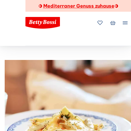
Mediterraner Genuss zuhause
🍋
🍋
Meine Favorite
Mein Wa
Me