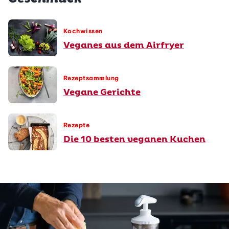
Kochwissen
Veganes aus dem Airfryer
Rezeptsammlung
Vegane Gerichte
Rezepte
Die 10 besten veganen Kuchen