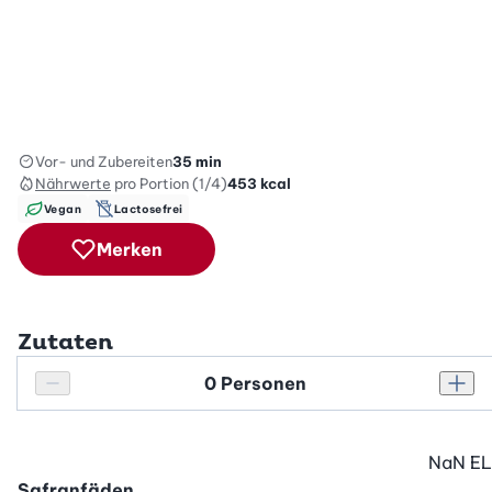
Vor- und Zubereiten
35 min
Nährwerte
pro Portion (1/4)
453
kcal
Vegan
Lactosefrei
Merken
Zutaten
Personenanzahl
Personenanzahl verringern
Pers
NaN
EL
Safranfäden