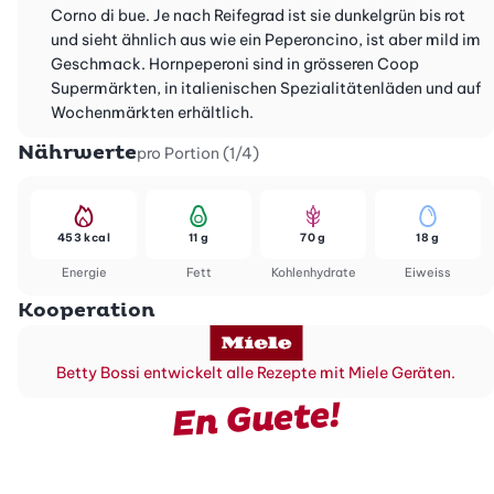
Corno di bue. Je nach Reifegrad ist sie dunkelgrün bis rot
und sieht ähnlich aus wie ein Peperoncino, ist aber mild im
Geschmack. Hornpeperoni sind in grösseren Coop
Supermärkten, in italienischen Spezialitätenläden und auf
Wochenmärkten erhältlich.
Nährwerte
pro Portion (1/4)
453 kcal
11 g
70 g
18 g
Energie
Fett
Kohlenhydrate
Eiweiss
Kooperation
Betty Bossi entwickelt alle Rezepte mit Miele Geräten.
En Guete!