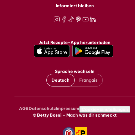
Informiert bleiben
Instagram
Facebook
TikTok
Pinterest
Youtube
LinkedIn
Jetzt Rezepte-App herunterladen
Sprache wechseln
Deutsch
Français
AGB
Datenschutz
Impressum
Metanavigation
Cookie-Einstellungen
© Betty Bossi – Mach was dir schmeckt