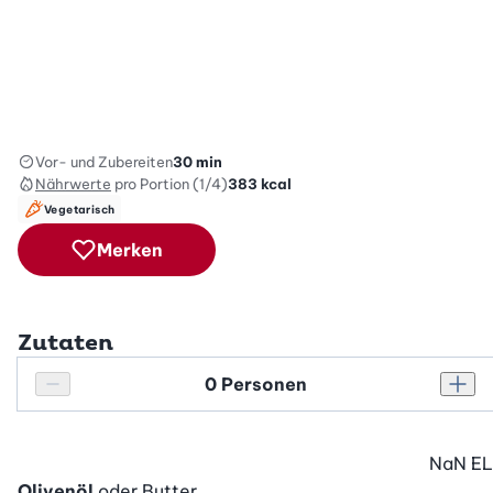
Vor- und Zubereiten
30 min
Nährwerte
pro Portion (1/4)
383
kcal
Vegetarisch
Merken
Zutaten
Personenanzahl
Personenanzahl verringern
Pers
NaN
EL
Olivenöl
oder Butter