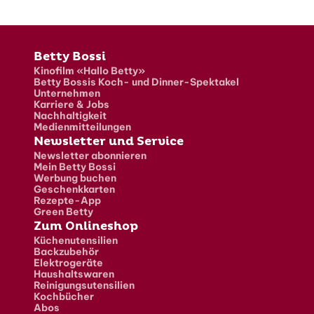
Fusszeile
Betty Bossi
Kinofilm «Hallo Betty»
Betty Bossis Koch- und Dinner-Spektakel
Unternehmen
Karriere & Jobs
Nachhaltigkeit
Medienmitteilungen
Newsletter und Service
Newsletter abonnieren
Mein Betty Bossi
Werbung buchen
Geschenkkarten
Rezepte-App
Green Betty
Zum Onlineshop
Küchenutensilien
Backzubehör
Elektrogeräte
Haushaltswaren
Reinigungsutensilien
Kochbücher
Abos