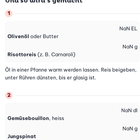
Und so wird’s gemacht
NaN
EL
Olivenöl
oder Butter
NaN
g
Risottoreis
(z. B. Carnaroli)
Öl in einer Pfanne warm werden lassen. Reis beigeben, 
unter Rühren dünsten, bis er glasig ist.
NaN
dl
Gemüsebouillon
, heiss
NaN
g
Jungspinat