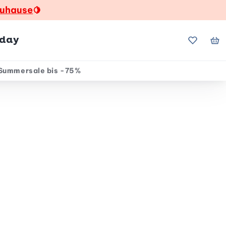
zuhause
🍋
hday
Meine Fa
Me
Summersale bis -75%