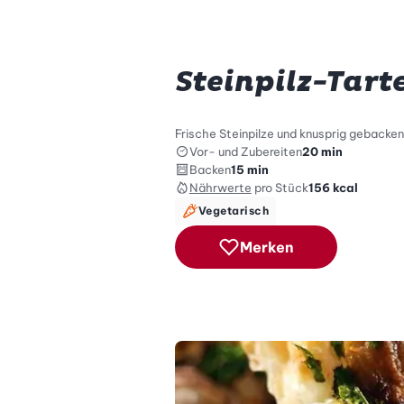
Steinpilz-Tart
Frische Steinpilze und knusprig gebacken
Vor- und Zubereiten
20 min
Backen
15 min
Nährwerte
pro Stück
156
kcal
Vegetarisch
Merken