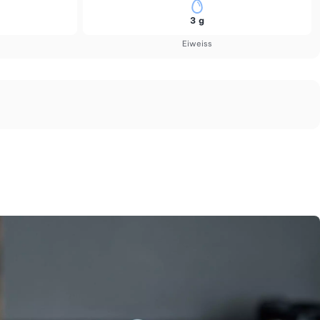
3 g
Eiweiss