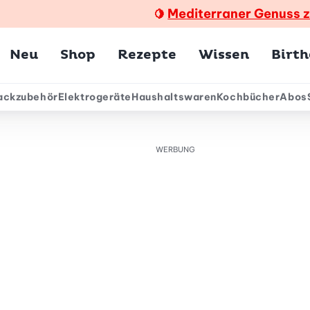
Mediterraner Genuss 
🍋
Hauptmenü
Neu
Shop
Rezepte
Wissen
Birt
ackzubehör
Elektrogeräte
Haushaltswaren
Kochbücher
Abos
ärmenü
WERBUNG