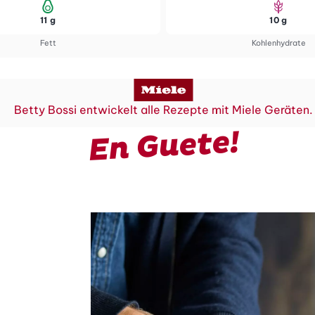
11 g
10 g
Fett
Kohlenhydrate
Betty Bossi entwickelt alle Rezepte mit Miele Geräten.
En Guete!