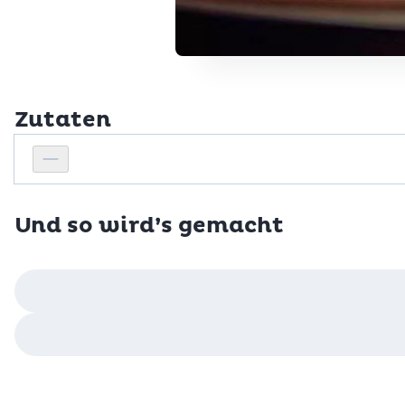
Zutaten
Personenanzahl
Personenanzahl verringern
Und so wird’s gemacht