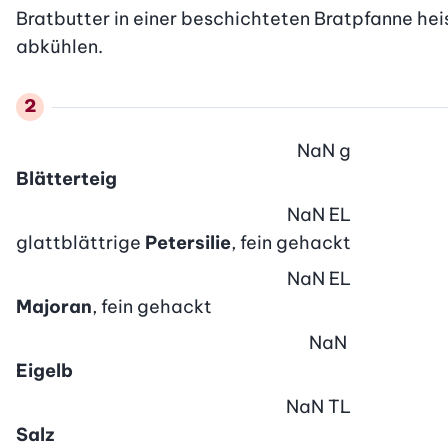
Bratbutter in einer beschichteten Bratpfanne hei
abkühlen.
NaN
g
Blätterteig
NaN
EL
glattblättrige
Petersilie
, fein gehackt
NaN
EL
Majoran
, fein gehackt
NaN
Eigelb
NaN
TL
Salz