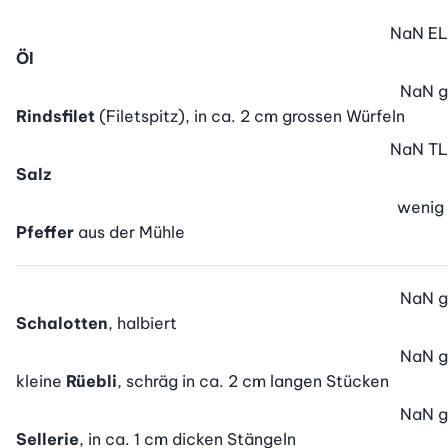
NaN
EL
Öl
NaN
g
Rindsfilet
(Filetspitz), in ca. 2 cm grossen Würfeln
NaN
TL
Salz
wenig
Pfeffer
aus der Mühle
NaN
g
Schalotten
, halbiert
NaN
g
kleine
Rüebli
, schräg in ca. 2 cm langen Stücken
NaN
g
Sellerie
, in ca. 1 cm dicken Stängeln