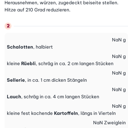
Herausnehmen, würzen, zugedeckt beiseite stellen. 
Hitze auf 210 Grad reduzieren.
NaN
g
Schalotten
, halbiert
NaN
g
kleine
Rüebli
, schräg in ca. 2 cm langen Stücken
NaN
g
Sellerie
, in ca. 1 cm dicken Stängeln
NaN
g
Lauch
, schräg in ca. 4 cm langen Stücken
NaN
g
kleine fest kochende
Kartoffeln
, längs in Vierteln
NaN
Zweiglein