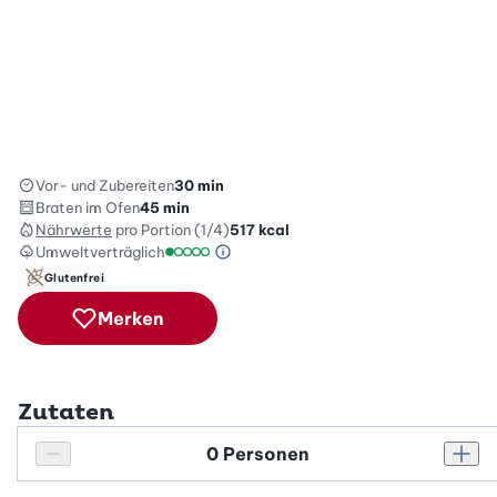
Vor- und Zubereiten
30 min
Braten im Ofen
45 min
Nährwerte
pro Portion (1/4)
517
kcal
Umweltverträglich
Green Betty Skala Info
Umweltverträglichkeitsskala: 1 von 5
Glutenfrei
Merken
Zutaten
Personenanzahl
Personenanzahl verringern
Pers