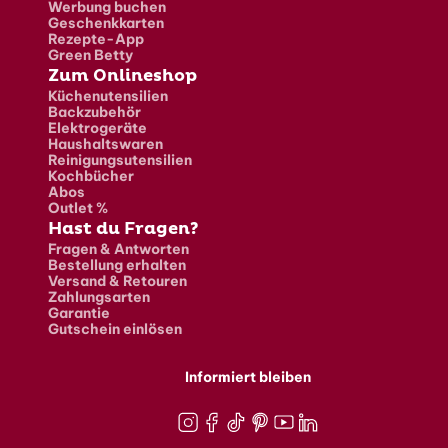
Werbung buchen
Geschenkkarten
Rezepte-App
Green Betty
Zum Onlineshop
Küchenutensilien
Backzubehör
Elektrogeräte
Haushaltswaren
Reinigungsutensilien
Kochbücher
Abos
Outlet %
Hast du Fragen?
Fragen & Antworten
Bestellung erhalten
Versand & Retouren
Zahlungsarten
Garantie
Gutschein einlösen
Informiert bleiben
Instagram
Facebook
TikTok
Pinterest
Youtube
LinkedIn