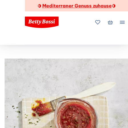
Mediterraner Genuss zuhause
🍋
🍋
Meine Favorite
Mein Wa
Me