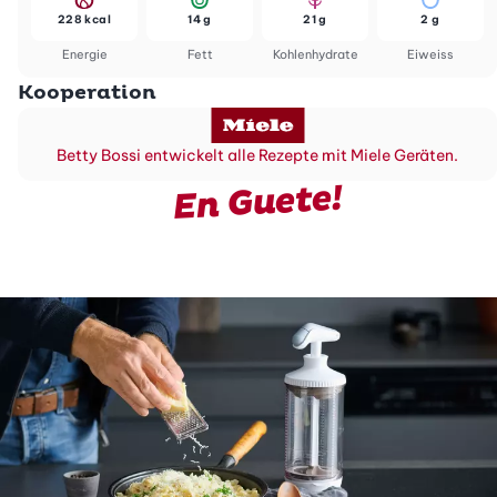
228 kcal
14 g
21 g
2 g
Energie
Fett
Kohlenhydrate
Eiweiss
Kooperation
Betty Bossi entwickelt alle Rezepte mit Miele Geräten.
En Guete!