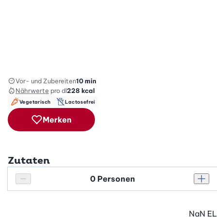
Vor- und Zubereiten
10 min
Nährwerte
pro dl
228
kcal
Vegetarisch
Lactosefrei
Merken
Zutaten
Personenanzahl
Personenanzahl verringern
Pers
NaN
EL