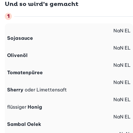
Und so wird’s gemacht
NaN
EL
Sojasauce
NaN
EL
Olivenöl
NaN
EL
Tomatenpüree
NaN
EL
Sherry
oder Limettensaft
NaN
EL
flüssiger
Honig
NaN
EL
Sambal Oelek