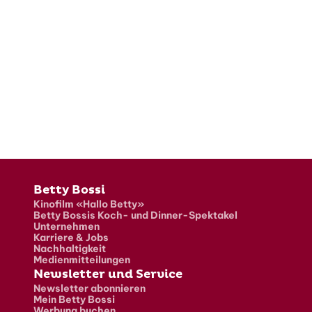
Fusszeile
Betty Bossi
Kinofilm «Hallo Betty»
Betty Bossis Koch- und Dinner-Spektakel
Unternehmen
Karriere & Jobs
Nachhaltigkeit
Medienmitteilungen
Newsletter und Service
Newsletter abonnieren
Mein Betty Bossi
Werbung buchen