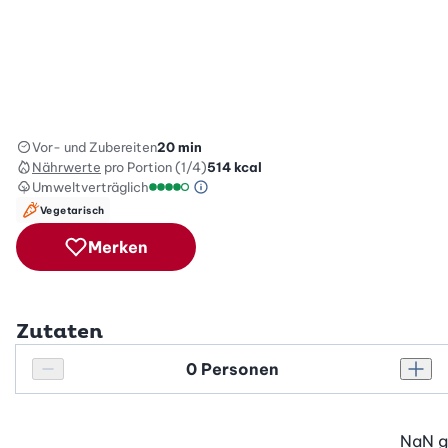
Vor- und Zubereiten
20 min
Nährwerte
pro Portion (1/4)
514
kcal
Umweltverträglich
Green Betty Skala Info
Umweltverträglichkeitsskala: 4 von 5
Vegetarisch
Merken
Zutaten
Personenanzahl
Personenanzahl verringern
Pers
NaN
g