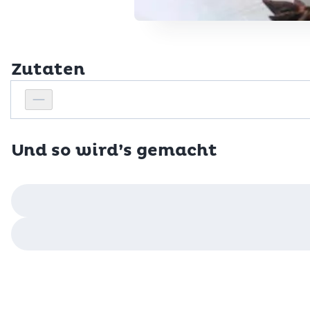
Zutaten
Personenanzahl
Personenanzahl verringern
Und so wird’s gemacht