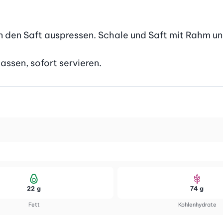
n den Saft auspressen. Schale und Saft mit Rahm un
assen, sofort servieren.
22 g
74 g
Fett
Kohlenhydrate