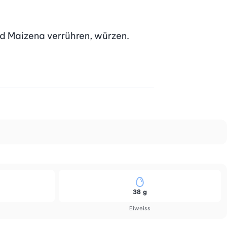
d Maizena verrühren, würzen.

38 g
Eiweiss