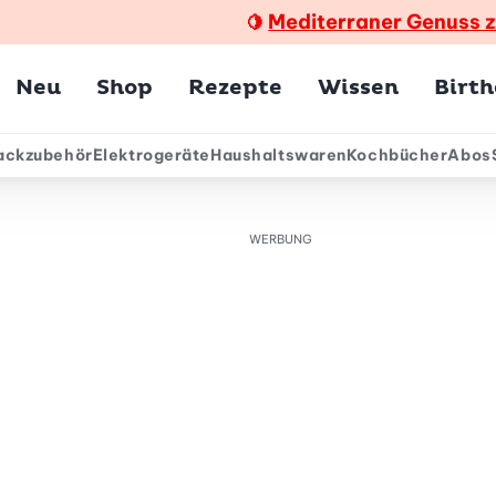
Mediterraner Genuss 
🍋
Hauptmenü
Neu
Shop
Rezepte
Wissen
Birt
ackzubehör
Elektrogeräte
Haushaltswaren
Kochbücher
Abos
ärmenü
WERBUNG