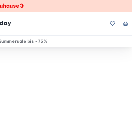
zuhause
🍋
hday
Meine Fa
Me
Summersale bis -75%