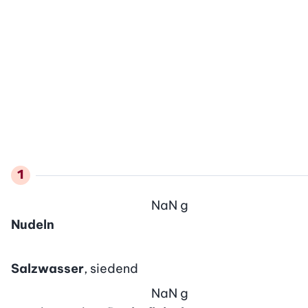
NaN
g
Nudeln
Salzwasser
, siedend
NaN
g