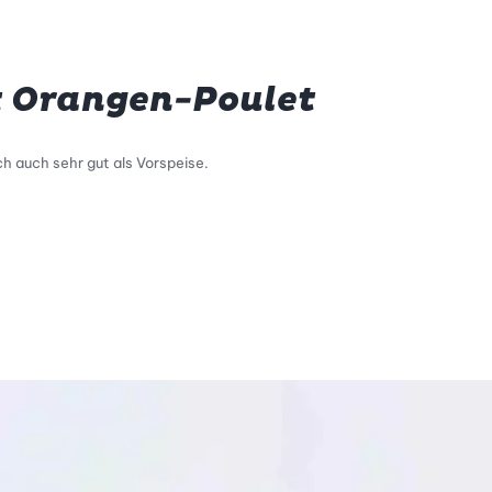
t Orangen-Poulet
h auch sehr gut als Vorspeise.
tty Skala Info
keitsskala: 3 von 5