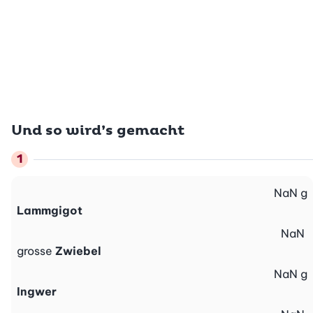
Und so wird’s gemacht
NaN
g
Lammgigot
NaN
grosse
Zwiebel
NaN
g
Ingwer