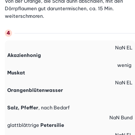
Von der Orange, die Schal dünn abschälen, mit den 
Dörrpflaumen gut daruntermischen, ca. 15 Min. 
weiterschmoren.
NaN
EL
Akazienhonig
wenig
Muskat
NaN
EL
Orangenblütenwasser
Salz, Pfeffer
, nach Bedarf
NaN
Bund
glattblättrige
Petersilie