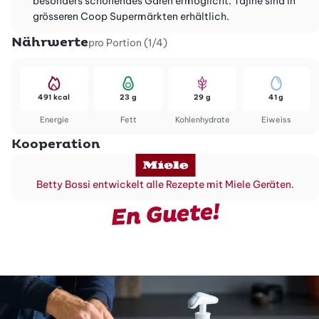
besonders schonendes Garen ermöglicht. Tajine sind in
grösseren Coop Supermärkten erhältlich.
Nährwerte
pro Portion (1/4)
491 kcal
23 g
29 g
41 g
Energie
Fett
Kohlenhydrate
Eiweiss
Kooperation
Betty Bossi entwickelt alle Rezepte mit Miele Geräten.
En Guete!