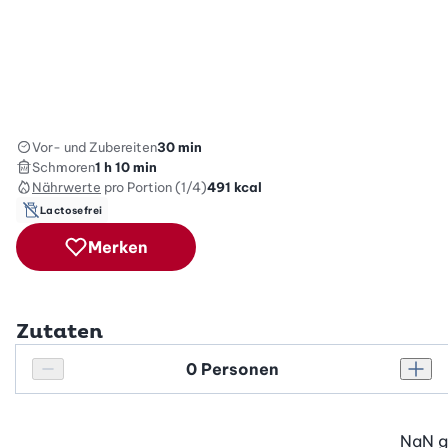
Vor- und Zubereiten
30 min
Schmoren
1 h 10 min
Nährwerte
pro Portion (1/4)
491
kcal
Lactosefrei
Merken
Zutaten
Personenanzahl
Personenanzahl verringern
Pers
NaN
g