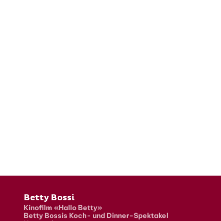
Fusszeile
Betty Bossi
Kinofilm «Hallo Betty»
Betty Bossis Koch- und Dinner-Spektakel