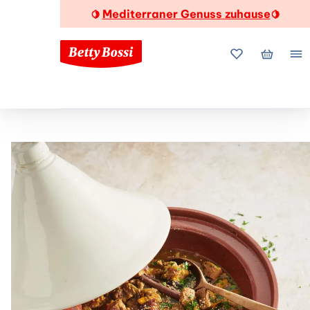
Mediterraner Genuss zuhause
🍋
🍋
Meine Favorite
Mein Wa
Me