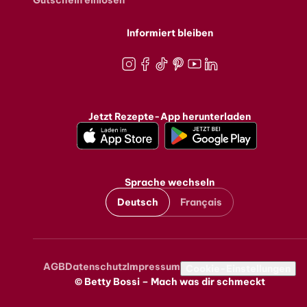
Informiert bleiben
Instagram
Facebook
TikTok
Pinterest
Youtube
LinkedIn
Jetzt Rezepte-App herunterladen
Sprache wechseln
Deutsch
Français
AGB
Datenschutz
Impressum
Metanavigation
Cookie-Einstellungen
© Betty Bossi – Mach was dir schmeckt