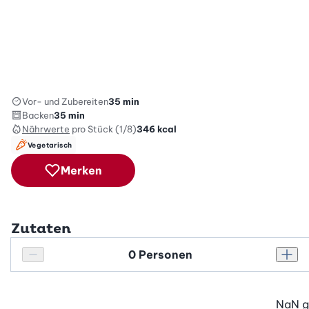
Vor- und Zubereiten
35 min
Backen
35 min
Nährwerte
pro Stück (1/8)
346
kcal
Vegetarisch
Merken
Zutaten
Personenanzahl
Personenanzahl verringern
Pers
NaN
g