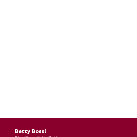
Fusszeile
Betty Bossi