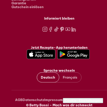
Garantie
Gutschein einlösen
Informiert bleiben
Instagram
Facebook
TikTok
Pinterest
Youtube
LinkedIn
Jetzt Rezepte-App herunterladen
Sprache wechseln
Deutsch
Français
AGB
Datenschutz
Impressum
Metanavigation
Cookie-Einstellungen
© Betty Bossi – Mach was dir schmeckt