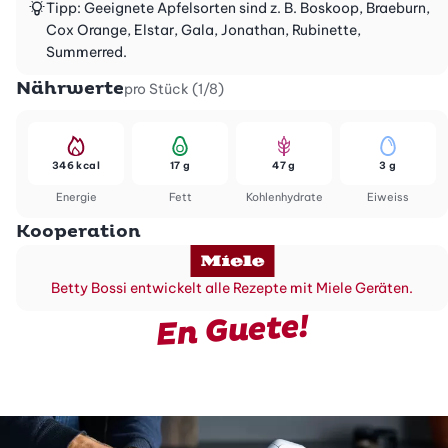
Tipp: Geeignete Apfelsorten sind z. B. Boskoop, Braeburn,
Cox Orange, Elstar, Gala, Jonathan, Rubinette,
Summerred.
Nährwerte
pro Stück (1/8)
346 kcal
17 g
47 g
3 g
Energie
Fett
Kohlenhydrate
Eiweiss
Kooperation
Betty Bossi entwickelt alle Rezepte mit Miele Geräten.
En Guete!