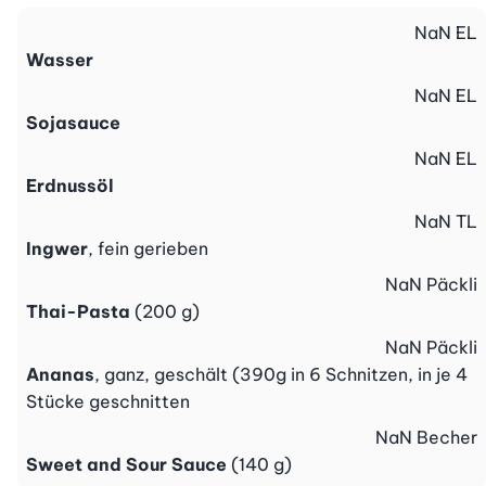
NaN
EL
Wasser
NaN
EL
Sojasauce
NaN
EL
Erdnussöl
NaN
TL
Ingwer
, fein gerieben
NaN
Päckli
Thai-Pasta
(200 g)
NaN
Päckli
Ananas
, ganz, geschält (390g in 6 Schnitzen, in je 4
Stücke geschnitten
NaN
Becher
Sweet and Sour Sauce
(140 g)