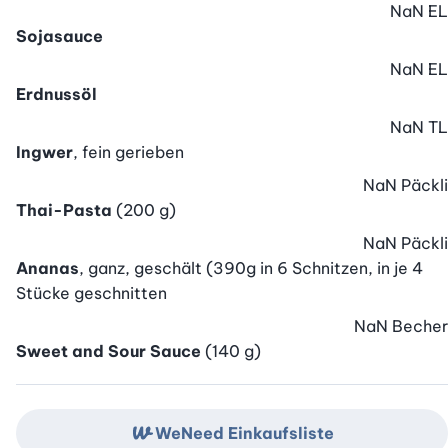
NaN
EL
Sojasauce
NaN
EL
Erdnussöl
NaN
TL
Ingwer
, fein gerieben
NaN
Päckli
Thai-Pasta
(200 g)
NaN
Päckli
Ananas
, ganz, geschält (390g in 6 Schnitzen, in je 4
Stücke geschnitten
NaN
Becher
Sweet and Sour Sauce
(140 g)
WeNeed Einkaufsliste