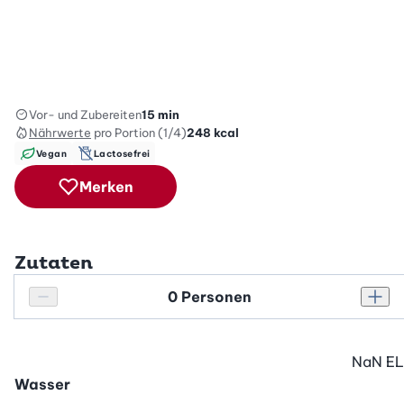
Vor- und Zubereiten
15 min
Nährwerte
pro Portion (1/4)
248
kcal
Vegan
Lactosefrei
Merken
Zutaten
Personenanzahl
Personenanzahl verringern
Pers
NaN
EL
Wasser