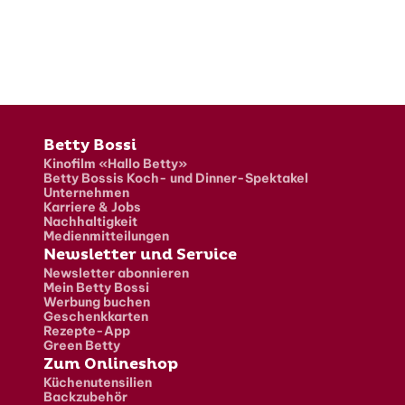
Fusszeile
Betty Bossi
Kinofilm «Hallo Betty»
Betty Bossis Koch- und Dinner-Spektakel
Unternehmen
Karriere & Jobs
Nachhaltigkeit
Medienmitteilungen
Newsletter und Service
Newsletter abonnieren
Mein Betty Bossi
Werbung buchen
Geschenkkarten
Rezepte-App
Green Betty
Zum Onlineshop
Küchenutensilien
Backzubehör