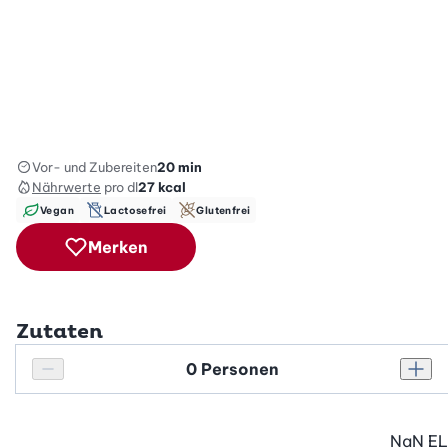
Vor- und Zubereiten
20 min
Nährwerte
pro dl
27
kcal
Vegan
Lactosefrei
Glutenfrei
Merken
Zutaten
Personenanzahl
Personenanzahl verringern
Pers
NaN
EL