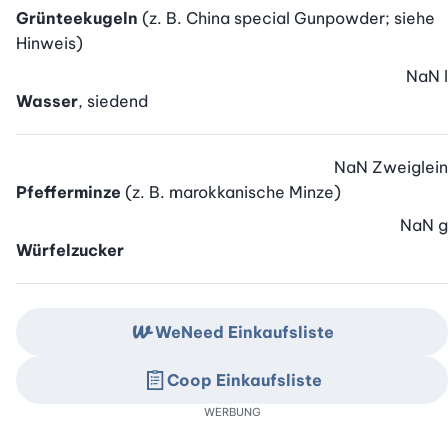
Grünteekugeln
(z. B. China special Gunpowder; siehe
Hinweis)
NaN
l
Wasser
, siedend
NaN
Zweiglein
Pfefferminze
(z. B. marokkanische Minze)
NaN
g
Würfelzucker
WeNeed Einkaufsliste
Coop Einkaufsliste
WERBUNG