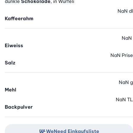
dunkle
Schokolade
, in Würfeli
NaN
dl
Kaffeerahm
NaN
Eiweiss
NaN
Prise
Salz
NaN
g
Mehl
NaN
TL
Backpulver
WeNeed Einkaufsliste