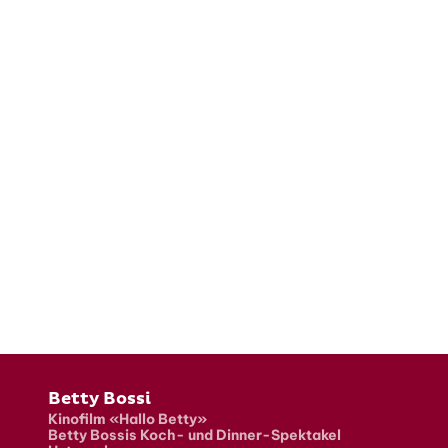
Fusszeile
Betty Bossi
Kinofilm «Hallo Betty»
Betty Bossis Koch- und Dinner-Spektakel