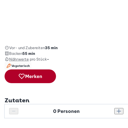
Vor- und Zubereiten
35 min
Backen
55 min
Nährwerte
pro Stück
-
Vegetarisch
Merken
Zutaten
Personenanzahl
Personenanzahl verringern
Pers