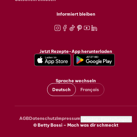
Informiert bleiben
Instagram
Facebook
TikTok
Pinterest
Youtube
LinkedIn
Jetzt Rezepte-App herunterladen
Sprache wechseln
Deutsch
Français
AGB
Datenschutz
Impressum
Metanavigation
Cookie-Einstellungen
© Betty Bossi – Mach was dir schmeckt