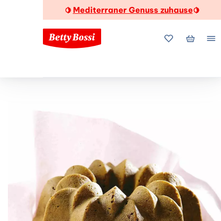
Mediterraner Genuss zuhause
🍋
🍋
Meine Favorite
Mein Wa
Me