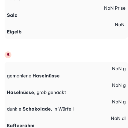
NaN
Prise
Salz
NaN
Eigelb
NaN
g
gemahlene
Haselnüsse
NaN
g
Haselnüsse
, grob gehackt
NaN
g
dunkle
Schokolade
, in Würfeli
NaN
dl
Kaffeerahm