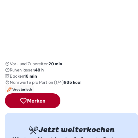
Vor- und Zubereiten
20 min
Ruhen lassen
48 h
Backen
18 min
Nährwerte
pro Portion (1/4)
935
kcal
Vegetarisch
Merken
Jetzt weiterkochen