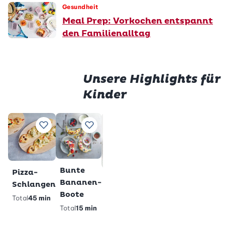
Gesundheit
Meal Prep: Vorkochen entspannt
den Familienalltag
Unsere Highlights für
Kinder
Prem
Würstli
Gluten
Zu Lieblingsrezepten hinzufügen
Zu Lieblingsrezepten hinzufügen
Zu Lieblingsrezepten h
Zu Lieblings
im Teig
Milchs
Total
28
Total
2 h
min
veget
gl
Premium
Bunte
Pizza-
Glutenfreie
Bananen-
Schlangen
Pandabärli-
Boote
Total
45 min
Muffins
Total
15 min
Total
40 min