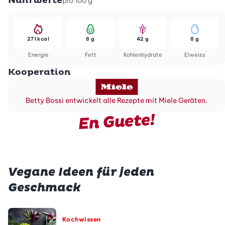
Nährwerte
pro 100 g
271 kcal
8 g
42 g
8 g
Energie
Fett
Kohlenhydrate
Eiweiss
Kooperation
Betty Bossi entwickelt alle Rezepte mit Miele Geräten.
En Guete!
Vegane Ideen für jeden
Geschmack
Kochwissen