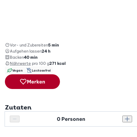
Vor- und Zubereiten
5 min
Aufgehen lassen
24 h
Backen
40 min
Nährwerte
pro 100 g
271
kcal
Vegan
Lactosefrei
Merken
Zutaten
Personenanzahl
Personenanzahl verringern
Pers