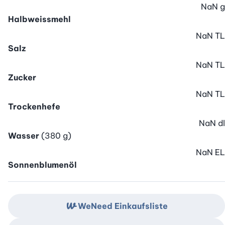
NaN
g
Halbweissmehl
NaN
TL
Salz
NaN
TL
Zucker
NaN
TL
Trockenhefe
NaN
dl
Wasser
(380 g)
NaN
EL
Sonnenblumenöl
WeNeed Einkaufsliste