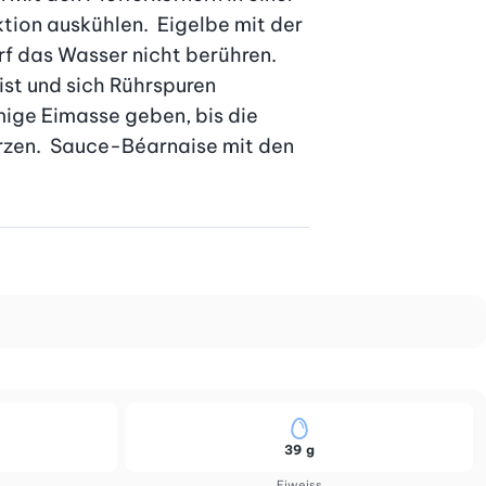
ion auskühlen.  Eigelbe mit der 
f das Wasser nicht berühren. 
t und sich Rührspuren 
ige Eimasse geben, bis die 
rzen.  Sauce-Béarnaise mit den 
39 g
Eiweiss