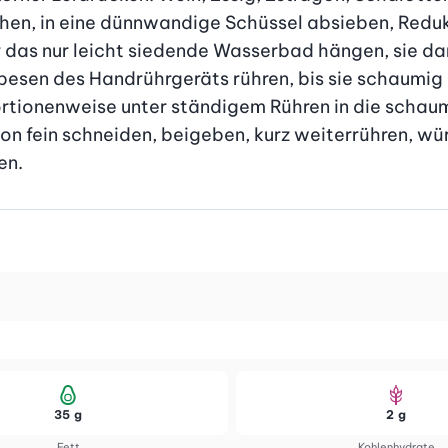
chen, in eine dünnwandige Schüssel absieben, Redukt
 das nur leicht siedende Wasserbad hängen, sie dar
en des Handrührgeräts rühren, bis sie schaumig is
ortionenweise unter ständigem Rühren in die schaum
n fein schneiden, beigeben, kurz weiterrühren, wü
en.
35 g
2 g
Fett
Kohlenhydrate