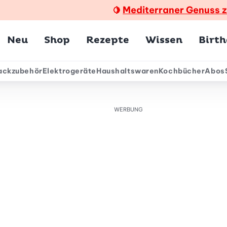
Mediterraner Genuss 
🍋
Hauptmenü
Neu
Shop
Rezepte
Wissen
Birt
ackzubehör
Elektrogeräte
Haushaltswaren
Kochbücher
Abos
ärmenü
WERBUNG