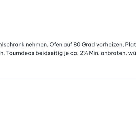
hlschrank nehmen. Ofen auf 80 Grad vorheizen, Plat
en. Tourndeos beidseitig je ca. 2½ Min. anbraten, w