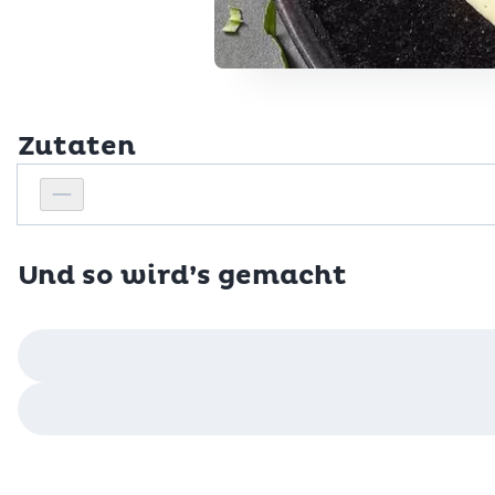
Zutaten
Personenanzahl
Personenanzahl verringern
Und so wird’s gemacht