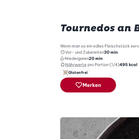
Tournedos an 
Wenn man so ein edles Fleischstück servi
Vor- und Zubereiten
30 min
Niedergaren
20 min
Nährwerte
pro Portion (1/4)
495
kcal
Glutenfrei
Merken