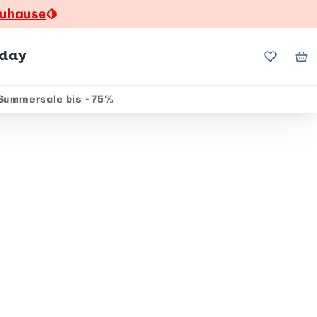
zuhause
🍋
hday
Meine Fa
Me
Summersale bis -75%